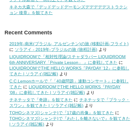
キネカ大森で『デッドデッドデーモンズデデデデデストラクシ
ョン 後章』を観てきた
Recent Comments
2019年-南米(ブラジル, アルゼンチン)の旅 (移動計画-フライト)
に
ソラアイ - 2019年-ブラジルの旅 (旅程計画)
より
LIQUIDROOMで『相対性理論/スチャダラパー LIQUIDROOM
6th ANNIVERSARY「Private Lesson」 』に参戦してきた
に
LIQUIDROOMでTHE HELLO WORKS『PAYDAY ’12』に参戦し
てきた | ソラアイ(雑記帳)
より
C.C.Lemonホールで『「40歳問題」連動コンサート』に参戦し
てきた
に
LIQUIDROOMでTHE HELLO WORKS『PAYDAY
’08』に参戦してきた | ソラアイ(雑記帳)
より
チネチッタで『奇跡』を観てきた
に
チネチッタで『ブラック・
スワン』を観てきた | ソラアイ(雑記帳)
より
TOHOシネマズ(シャンテ)で『17歳の肖像』を観てきた
に
TOHOシネマズ(シャンテ)で『わたしを離さないで』を観てきた
| ソラアイ(雑記帳)
より