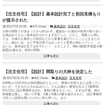
【注文住宅】【設計】基本設計完了と初回見積もり
が提示された
2017/7/9 23:06
472 Views
基本設計
,
注文住宅
大枠の間取りが決まってから約1か月、建築法への適合や各所の取り合い
を煮詰めてもらい基本設計がひとまず完了した。ただし、間取りに関し
ては、今後の工務店との対話などから変遷を遂げていくことになるとの
こと。細かい点、また予算次第ではばっさりと変更が加わっていく。 と
はいえ、基本設計完了はめでたい！ とのことで、4枚の図面(平面図＆断
面図)を載せる。前回の間取...
記事を読む
【注文住宅】【設計】間取りの大枠を決定した
2017/6/10 23:26
462 Views
基本設計
,
注文住宅
GW明けの5月15日が契約開始日となった。要望が全部入るとは思ってい
ないが、できるだけ入れ込みたい。そんな細かい要望を伝えて2週間弱。
5月27日に設計事務所を訪れ、最初の案をもらった。 まずは1F案。他の
候補案は無し。 続いて2F案。A案とB案の2案を提示された。 設計事務所
で詳しい説明を聞いたのちに持ち帰った。まだ...
記事を読む