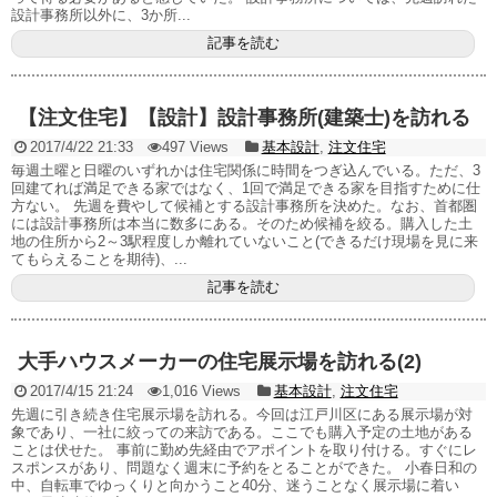
設計事務所以外に、3か所...
記事を読む
【注文住宅】【設計】設計事務所(建築士)を訪れる
2017/4/22 21:33
497 Views
基本設計
,
注文住宅
毎週土曜と日曜のいずれかは住宅関係に時間をつぎ込んでいる。ただ、3
回建てれば満足できる家ではなく、1回で満足できる家を目指すために仕
方ない。 先週を費やして候補とする設計事務所を決めた。なお、首都圏
には設計事務所は本当に数多にある。そのため候補を絞る。購入した土
地の住所から2～3駅程度しか離れていないこと(できるだけ現場を見に来
てもらえることを期待)、...
記事を読む
大手ハウスメーカーの住宅展示場を訪れる(2)
2017/4/15 21:24
1,016 Views
基本設計
,
注文住宅
先週に引き続き住宅展示場を訪れる。今回は江戸川区にある展示場が対
象であり、一社に絞っての来訪である。ここでも購入予定の土地がある
ことは伏せた。 事前に勤め先経由でアポイントを取り付ける。すぐにレ
スポンスがあり、問題なく週末に予約をとることができた。 小春日和の
中、自転車でゆっくりと向かうこと40分、迷うことなく展示場に着い