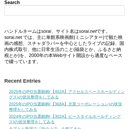
Search
ハンドルネームは
sorai
、サイト名は
sorai.net
です。
sorai.net では、主に単館系映画館(ミニシアター)で観た映
画の感想、スチャダラパーを中心としたライブの記録、国
内株式取引、他に日常生活のこと(福袋とか、ふるさと納
税とか)を、2000年の本Webサイト開設から適度なペース
で綴っています。
Recent Entries
2025年のIPO当選銘柄(【402A】アクセルスペースホールディン
グス)の状況整理をしてみる
2025年のIPO当選銘柄(【368A】北里コーポレーション)の状況
整理をしてみる
2024年のIPO当選銘柄(【302A】ビースタイルホールディング
ス)の状況整理をしてみる
テアトル新宿で『街の上で』を観てきた