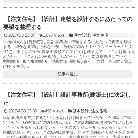
【注文住宅】【設計】建物を設計するにあたっての
要望を整理する
2017/5/8 23:07
1,078 Views
基本設計
,
注文住宅
土地の購入をほぼ確定し設計事務所に依頼をするにあたって要望を整理
する。細かな要望は行わないが、自分の実家(大手ハウスメーカーの注文
住宅)、奥さんの実家(建築士依頼の注文住宅)を踏まえて、「これは取り入
れたい」、「これは出来るだけ止めたい」という要望を整理していく。
照明関係、既存収納関係、他基本使用関係は省く。 共通 - 東日本大震災
(自分が被災)...
記事を読む
【注文住宅】【設計】設計事務所(建築士)に決定し
た
2017/4/30 23:00
490 Views
基本設計
,
注文住宅
設計事務所を選択するという考えはほぼ固まっていたが、今日時点で確
定させた。GW明けに契約を結ぶため、この2週間の動き次第では“もしか
したら”があるかもしれないが、今後のスケジュールも考えるとほとんど
時間が無い。むしろ、このGWは建材等、自分で見極めたい情報を足を使
って得る必要があると感じていた。 設計事務所については、先週訪れた