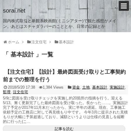
sorai.net
国内株式取引と単館系映画館(ミニシアター)で観た感想がメイ
ン。あとはスチャダラパーのこととか、日常の記録とか
ホーム
注文住宅
基本設計
「 基本設計 」一覧
【注文住宅】【設計】最終図面受け取りと工事契約
前までの整理を行う
2018/5/20 17:38
1,384 Views
資金
,
土地
,
基本設計
,
実施設計
,
監理
,
注文住宅
5/9に図面を受け取りチェックを実施し約20箇所の指摘を行う。迎える
5/13。漸く更新完了した最終図面を受け取った。長かった……。実施設計
完了予定が2017年11月末だったから、実に半年の遅延。現在、工事施工
依頼予定の工務店に対して再見積もり中です。 今年3月に提示された見積
もりが大幅に予算超過しており、減額というよりは仕様の見直しを縦断
的に行った(こ...
記事を読む