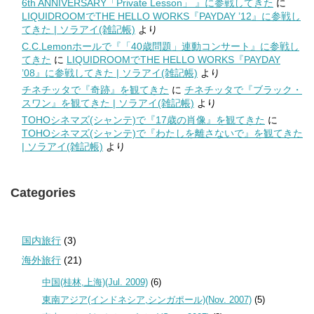
6th ANNIVERSARY「Private Lesson」 』に参戦してきた
に
LIQUIDROOMでTHE HELLO WORKS『PAYDAY ’12』に参戦し
てきた | ソラアイ(雑記帳)
より
C.C.Lemonホールで『「40歳問題」連動コンサート』に参戦し
てきた
に
LIQUIDROOMでTHE HELLO WORKS『PAYDAY
’08』に参戦してきた | ソラアイ(雑記帳)
より
チネチッタで『奇跡』を観てきた
に
チネチッタで『ブラック・
スワン』を観てきた | ソラアイ(雑記帳)
より
TOHOシネマズ(シャンテ)で『17歳の肖像』を観てきた
に
TOHOシネマズ(シャンテ)で『わたしを離さないで』を観てきた
| ソラアイ(雑記帳)
より
Categories
国内旅行
(3)
海外旅行
(21)
中国(桂林,上海)(Jul. 2009)
(6)
東南アジア(インドネシア,シンガポール)(Nov. 2007)
(5)