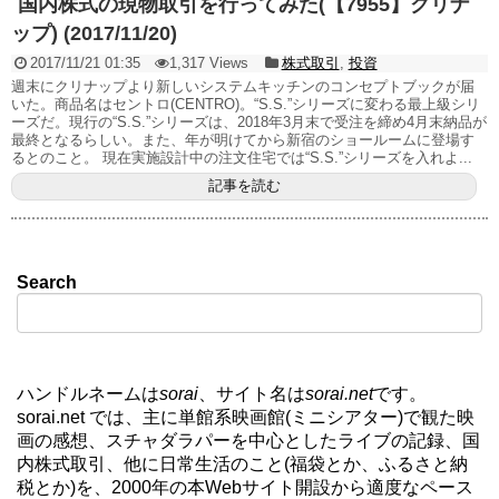
国内株式の現物取引を行ってみた(【7955】クリナ
ップ) (2017/11/20)
2017/11/21 01:35
1,317 Views
株式取引
,
投資
週末にクリナップより新しいシステムキッチンのコンセプトブックが届
いた。商品名はセントロ(CENTRO)。“S.S.”シリーズに変わる最上級シリ
ーズだ。現行の“S.S.”シリーズは、2018年3月末で受注を締め4月末納品が
最終となるらしい。また、年が明けてから新宿のショールームに登場す
るとのこと。 現在実施設計中の注文住宅では“S.S.”シリーズを入れよ...
記事を読む
Search
ハンドルネームは
sorai
、サイト名は
sorai.net
です。
sorai.net では、主に単館系映画館(ミニシアター)で観た映
画の感想、スチャダラパーを中心としたライブの記録、国
内株式取引、他に日常生活のこと(福袋とか、ふるさと納
税とか)を、2000年の本Webサイト開設から適度なペース