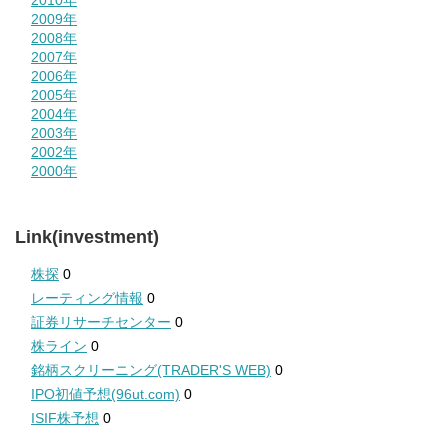
2010年
2009年
2008年
2007年
2006年
2005年
2004年
2003年
2002年
2000年
Link(investment)
株探
0
レーティング情報
0
証券リサーチセンター
0
株ライン
0
銘柄スクリーニング(TRADER'S WEB)
0
IPO初値予想(96ut.com)
0
ISIF株予想
0