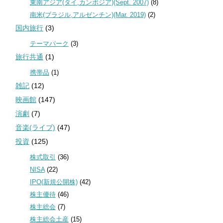
東南アジア(タイ,カンボジア)(Sept. 2007)
(8)
南米(ブラジル,アルゼンチン)(Mar. 2019)
(2)
国内旅行
(3)
テーマパーク
(3)
旅行共通
(1)
携帯品
(1)
雑記
(12)
映画館
(147)
演劇
(7)
音楽(ライブ)
(47)
投資
(125)
株式取引
(36)
NISA
(22)
IPO(新規公開株)
(42)
株主優待
(46)
株主総会
(7)
株主総会土産
(15)