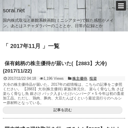
sorai.net
国内株式取引と単館系映画館(ミニシアター)で観た感想がメイ
ン。あとはスチャダラパーのこととか、日常の記録とか
「 2017年11月 」一覧
保有銘柄の株主優待が届いた(【2883】大冷)
(2017/11/22)
2017/11/22 04:18
1,196 Views
株主優待
,
投資
大冷の株主優待品が届いた。2017年の総情報は、こちらの記事をご参照
ください。 【2883】大冷(株主優待) 家族2単元分。 楽らく骨なし魚 さば
楽らく骨なし魚 銀さけ パック入まいたけハンバーグ × 5 今年は初の畜産
加工品。ただし、鶏肉、豚肉、大豆たんぱくという最近流行りのヘルシ
ー原材料となっている。
記事を読む