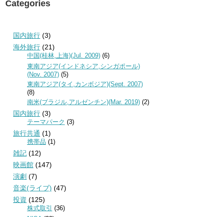
Categories
国内旅行
(3)
海外旅行
(21)
中国(桂林,上海)(Jul. 2009)
(6)
東南アジア(インドネシア,シンガポール)
(Nov. 2007)
(5)
東南アジア(タイ,カンボジア)(Sept. 2007)
(8)
南米(ブラジル,アルゼンチン)(Mar. 2019)
(2)
国内旅行
(3)
テーマパーク
(3)
旅行共通
(1)
携帯品
(1)
雑記
(12)
映画館
(147)
演劇
(7)
音楽(ライブ)
(47)
投資
(125)
株式取引
(36)