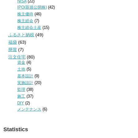
NISA
(22)
IPO(新規公開株)
(42)
株主優待
(46)
株主総会
(7)
株主総会土産
(15)
ふるさと納税
(49)
福袋
(63)
懸賞
(7)
注文住宅
(80)
資金
(4)
土地
(5)
基本設計
(9)
実施設計
(20)
監理
(38)
施工
(37)
DIY
(2)
メンテナンス
(6)
Statistics