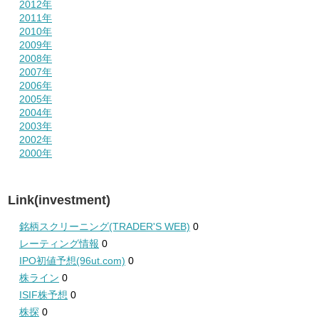
2012年
2011年
2010年
2009年
2008年
2007年
2006年
2005年
2004年
2003年
2002年
2000年
Link(investment)
銘柄スクリーニング(TRADER'S WEB)
0
レーティング情報
0
IPO初値予想(96ut.com)
0
株ライン
0
ISIF株予想
0
株探
0