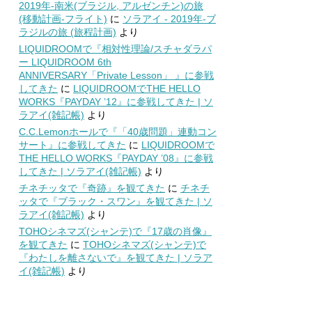
2019年-南米(ブラジル, アルゼンチン)の旅
(移動計画-フライト)
に
ソラアイ - 2019年-ブ
ラジルの旅 (旅程計画)
より
LIQUIDROOMで『相対性理論/スチャダラパ
ー LIQUIDROOM 6th
ANNIVERSARY「Private Lesson」 』に参戦
してきた
に
LIQUIDROOMでTHE HELLO
WORKS『PAYDAY ’12』に参戦してきた | ソ
ラアイ(雑記帳)
より
C.C.Lemonホールで『「40歳問題」連動コン
サート』に参戦してきた
に
LIQUIDROOMで
THE HELLO WORKS『PAYDAY ’08』に参戦
してきた | ソラアイ(雑記帳)
より
チネチッタで『奇跡』を観てきた
に
チネチ
ッタで『ブラック・スワン』を観てきた | ソ
ラアイ(雑記帳)
より
TOHOシネマズ(シャンテ)で『17歳の肖像』
を観てきた
に
TOHOシネマズ(シャンテ)で
『わたしを離さないで』を観てきた | ソラア
イ(雑記帳)
より