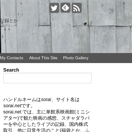
の記録とか
My Contacts
About This Site
Photo Gallery
Search
ハンドルネームは
sorai
、サイト名は
sorai.net
です。
sorai.net では、主に単館系映画館(ミニシ
アター)で観た映画の感想、スチャダラパ
ーを中心としたライブの記録、国内株式
取引、他に日常生活のこと(福袋とか、ふ