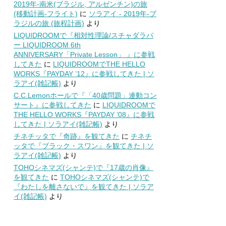
2019年-南米(ブラジル, アルゼンチン)の旅
(移動計画-フライト)
に
ソラアイ - 2019年-ブ
ラジルの旅 (旅程計画)
より
LIQUIDROOMで『相対性理論/スチャダラパ
ー LIQUIDROOM 6th
ANNIVERSARY「Private Lesson」 』に参戦
してきた
に
LIQUIDROOMでTHE HELLO
WORKS『PAYDAY ’12』に参戦してきた | ソ
ラアイ(雑記帳)
より
C.C.Lemonホールで『「40歳問題」連動コン
サート』に参戦してきた
に
LIQUIDROOMで
THE HELLO WORKS『PAYDAY ’08』に参戦
してきた | ソラアイ(雑記帳)
より
チネチッタで『奇跡』を観てきた
に
チネチ
ッタで『ブラック・スワン』を観てきた | ソ
ラアイ(雑記帳)
より
TOHOシネマズ(シャンテ)で『17歳の肖像』
を観てきた
に
TOHOシネマズ(シャンテ)で
『わたしを離さないで』を観てきた | ソラア
イ(雑記帳)
より