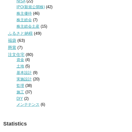
NISA
(22)
IPO(新規公開株)
(42)
株主優待
(46)
株主総会
(7)
株主総会土産
(15)
ふるさと納税
(49)
福袋
(63)
懸賞
(7)
注文住宅
(80)
資金
(4)
土地
(5)
基本設計
(9)
実施設計
(20)
監理
(38)
施工
(37)
DIY
(2)
メンテナンス
(6)
Statistics