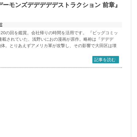
デーモンズデデデデデストラクション 前章』
館
、19:20の回を鑑賞。会社帰りの時間を活用です。 『ビッグコミッ
まで連載されていた、浅野いにおの漫画が原作。略称は『デデデ
物体。とりあえずアメリカ軍が攻撃し、その影響で大田区は壊
記事を読む