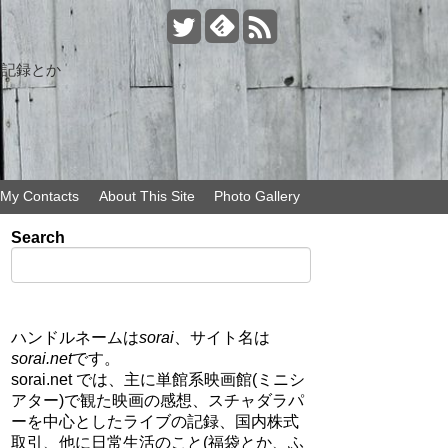
の記録とか
My Contacts
About This Site
Photo Gallery
Search
ハンドルネームは
sorai
、サイト名は
sorai.net
です。
sorai.net では、主に単館系映画館(ミニシ
アター)で観た映画の感想、スチャダラパ
ーを中心としたライブの記録、国内株式
取引、他に日常生活のこと(福袋とか、ふ