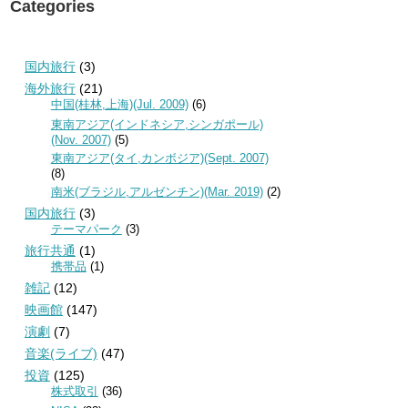
Categories
国内旅行
(3)
海外旅行
(21)
中国(桂林,上海)(Jul. 2009)
(6)
東南アジア(インドネシア,シンガポール)
(Nov. 2007)
(5)
東南アジア(タイ,カンボジア)(Sept. 2007)
(8)
南米(ブラジル,アルゼンチン)(Mar. 2019)
(2)
国内旅行
(3)
テーマパーク
(3)
旅行共通
(1)
携帯品
(1)
雑記
(12)
映画館
(147)
演劇
(7)
音楽(ライブ)
(47)
投資
(125)
株式取引
(36)