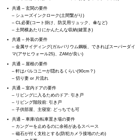
共通 – 玄関の要件
– シューズインクローク(土間繋がり)
– CL必要(コート掛け、防災用リュック、傘など)
– 土間横あたりにかんたんな収納(鍵置き)
共通 – 外装の要件
– 金属サイディング(ガルバリウム鋼板、できればスーパーダイ
マ(アサヒウォール25)、ZAMが良い)
共通 – 屋根の要件
– 軒はバルコニーが隠れるくらい(90cm？)
– 切り妻 or 片流れ
共通 – 室内ドアの要件
– リビングに入るためのドア: 引き戸
– リビング階段前: 引き戸
– 子供部屋、主寝室: どっちでも可
共通 – 車庫/自転車置き場の要件
– カングーを止めるのに余裕があるスペース
– 磁石が付く支柱とする(防犯カメラ接地のため)