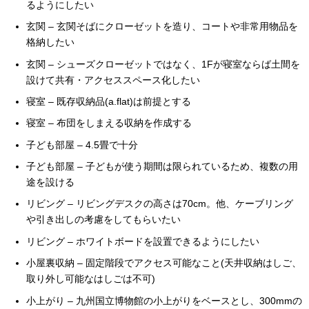
るようにしたい
玄関 – 玄関そばにクローゼットを造り、コートや非常用物品を
格納したい
玄関 – シューズクローゼットではなく、1Fが寝室ならば土間を
設けて共有・アクセススペース化したい
寝室 – 既存収納品(a.flat)は前提とする
寝室 – 布団をしまえる収納を作成する
子ども部屋 – 4.5畳で十分
子ども部屋 – 子どもが使う期間は限られているため、複数の用
途を設ける
リビング – リビングデスクの高さは70cm。他、ケーブリング
や引き出しの考慮をしてもらいたい
リビング – ホワイトボードを設置できるようにしたい
小屋裏収納 – 固定階段でアクセス可能なこと(天井収納はしご、
取り外し可能なはしごは不可)
小上がり – 九州国立博物館の小上がりをベースとし、300mmの