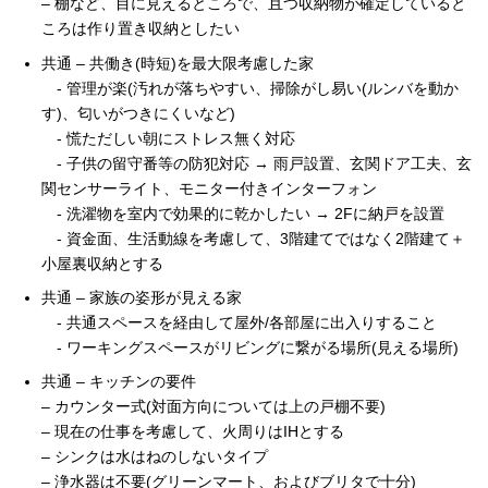
– 棚など、目に見えるところで、且つ収納物が確定していると
ころは作り置き収納としたい
共通 – 共働き(時短)を最大限考慮した家
- 管理が楽(汚れが落ちやすい、掃除がし易い(ルンバを動か
す)、匂いがつきにくいなど)
- 慌ただしい朝にストレス無く対応
- 子供の留守番等の防犯対応 → 雨戸設置、玄関ドア工夫、玄
関センサーライト、モニター付きインターフォン
- 洗濯物を室内で効果的に乾かしたい → 2Fに納戸を設置
- 資金面、生活動線を考慮して、3階建てではなく2階建て＋
小屋裏収納とする
共通 – 家族の姿形が見える家
- 共通スペースを経由して屋外/各部屋に出入りすること
- ワーキングスペースがリビングに繋がる場所(見える場所)
共通 – キッチンの要件
– カウンター式(対面方向については上の戸棚不要)
– 現在の仕事を考慮して、火周りはIHとする
– シンクは水はねのしないタイプ
– 浄水器は不要(グリーンマート、およびブリタで十分)