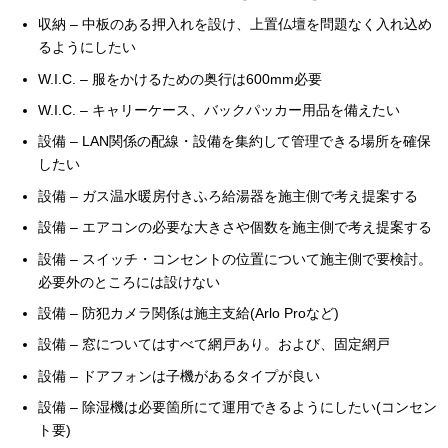
収納 – 中板のある押入れを設け、上置仏壇を問題なく入れ込め
るようにしたい
W.I.C. – 服をかけるための奥行は600mm必要
W.I.C. – キャリーケース、バックパッカー用品を備えたい
設備 – LAN関係の配線・設備を集約して管理できる場所を確保
したい
設備 – ガス温水暖房付きふろ給湯器を施主側で考え提案する
設備 – エアコンの必要な大きさや個数を施主側で考え提案する
設備 – スイッチ・コンセントの位置について施主側で要検討。
必要外のところには設けない
設備 – 防犯カメラ関係は施主支給(Arlo Proなど)
設備 – 窓についてはすべて網戸あり。および、固定網戸
設備 – ドアフォンは子機があるタイプが良い
設備 – 除湿機は必要箇所にて運用できるようにしたい(コンセン
ト要)