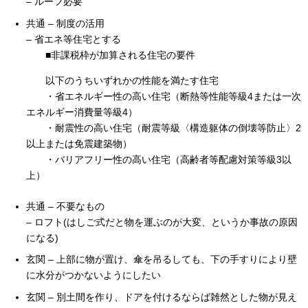
– ルーフ必要
共通 – 制度の活用
– 省エネ等住宅とする
■非課税枠が加算される住宅の要件
以下のうちいずれかの性能を満たす住宅
・省エネルギー性の高い住宅（断熱等性能等級4または一次
エネルギー消費量等級4）
・耐震性の高い住宅（耐震等級〈構造躯体の倒壊等防止〉2
以上または免震建築物）
・バリアフリー性の高い住宅（高齢者等配慮対策等級3以
上）
共通 – 不要なもの
– ロフト(はしご式だと物を運ぶのが大変、というか事故の原因
になる)
玄関 – 上部に物が置け、傘を吊るしても、下の手すりにより壁
に水分がつかないようにしたい
玄関 – 別土間を作り、ドアを付けるならば雑然とした物が見え