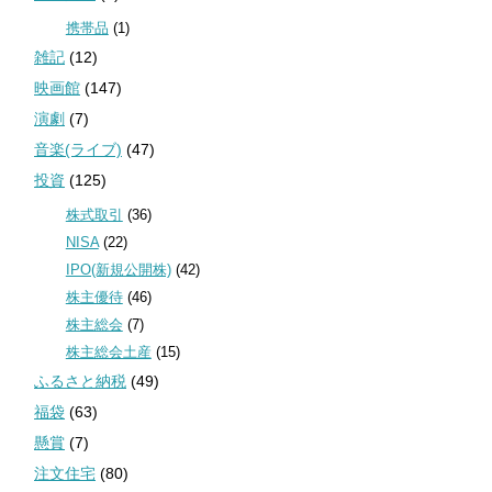
携帯品
(1)
雑記
(12)
映画館
(147)
演劇
(7)
音楽(ライブ)
(47)
投資
(125)
株式取引
(36)
NISA
(22)
IPO(新規公開株)
(42)
株主優待
(46)
株主総会
(7)
株主総会土産
(15)
ふるさと納税
(49)
福袋
(63)
懸賞
(7)
注文住宅
(80)