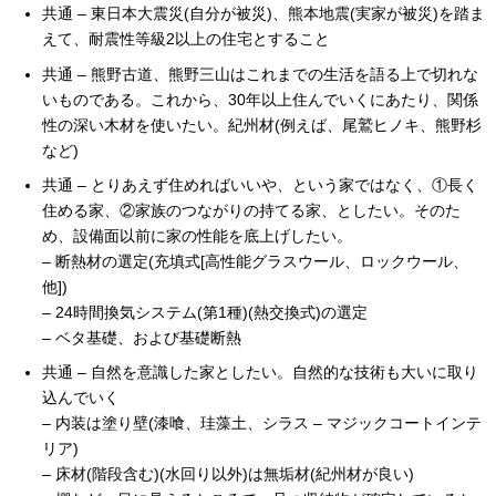
共通 – 東日本大震災(自分が被災)、熊本地震(実家が被災)を踏ま
えて、耐震性等級2以上の住宅とすること
共通 – 熊野古道、熊野三山はこれまでの生活を語る上で切れな
いものである。これから、30年以上住んでいくにあたり、関係
性の深い木材を使いたい。紀州材(例えば、尾鷲ヒノキ、熊野杉
など)
共通 – とりあえず住めればいいや、という家ではなく、①長く
住める家、②家族のつながりの持てる家、としたい。そのた
め、設備面以前に家の性能を底上げしたい。
– 断熱材の選定(充填式[高性能グラスウール、ロックウール、
他])
– 24時間換気システム(第1種)(熱交換式)の選定
– ベタ基礎、および基礎断熱
共通 – 自然を意識した家としたい。自然的な技術も大いに取り
込んでいく
– 内装は塗り壁(漆喰、珪藻土、シラス – マジックコートインテ
リア)
– 床材(階段含む)(水回り以外)は無垢材(紀州材が良い)