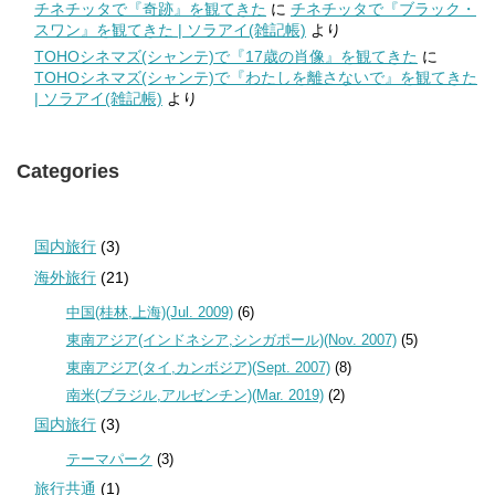
チネチッタで『奇跡』を観てきた
に
チネチッタで『ブラック・
スワン』を観てきた | ソラアイ(雑記帳)
より
TOHOシネマズ(シャンテ)で『17歳の肖像』を観てきた
に
TOHOシネマズ(シャンテ)で『わたしを離さないで』を観てきた
| ソラアイ(雑記帳)
より
Categories
国内旅行
(3)
海外旅行
(21)
中国(桂林,上海)(Jul. 2009)
(6)
東南アジア(インドネシア,シンガポール)(Nov. 2007)
(5)
東南アジア(タイ,カンボジア)(Sept. 2007)
(8)
南米(ブラジル,アルゼンチン)(Mar. 2019)
(2)
国内旅行
(3)
テーマパーク
(3)
旅行共通
(1)