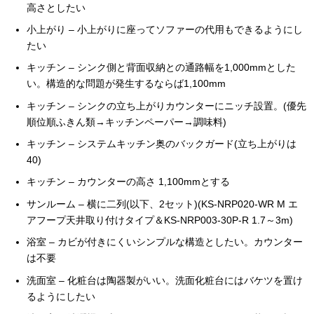
高さとしたい
小上がり – 小上がりに座ってソファーの代用もできるようにし
たい
キッチン – シンク側と背面収納との通路幅を1,000mmとした
い。構造的な問題が発生するならば1,100mm
キッチン – シンクの立ち上がりカウンターにニッチ設置。(優先
順位順ふきん類→キッチンペーパー→調味料)
キッチン – システムキッチン奥のバックガード(立ち上がりは
40)
キッチン – カウンターの高さ 1,100mmとする
サンルーム – 横に二列(以下、2セット)(KS-NRP020-WR M エ
アフープ天井取り付けタイプ＆KS-NRP003-30P-R 1.7～3m)
浴室 – カビが付きにくいシンプルな構造としたい。カウンター
は不要
洗面室 – 化粧台は陶器製がいい。洗面化粧台にはバケツを置け
るようにしたい