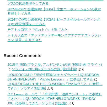
グス)の状況整理をしてみる
2025年のIPO当選銘柄(【368A】北里コーポレーション)の状況
整理をしてみる
2024年のIPO当選銘柄(【302A】ビースタイルホールディング
ス)の状況整理をしてみる
テアトル新宿で『街の上で』を観てきた
キネカ大森で『デッドデッドデーモンズデデデデデストラクシ
ョン 後章』を観てきた
Recent Comments
2019年-南米(ブラジル, アルゼンチン)の旅 (移動計画-フライト)
に
ソラアイ - 2019年-ブラジルの旅 (旅程計画)
より
LIQUIDROOMで『相対性理論/スチャダラパー LIQUIDROOM
6th ANNIVERSARY「Private Lesson」 』に参戦してきた
に
LIQUIDROOMでTHE HELLO WORKS『PAYDAY ’12』に参戦し
てきた | ソラアイ(雑記帳)
より
C.C.Lemonホールで『「40歳問題」連動コンサート』に参戦し
てきた
に
LIQUIDROOMでTHE HELLO WORKS『PAYDAY
’08』に参戦してきた | ソラアイ(雑記帳)
より