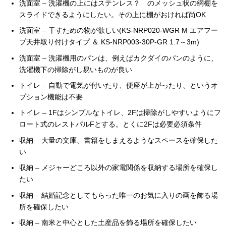
洗面室 – 洗濯機の上にはステンレス？ のメッシュ状の網棚を
スライドできるようにしたい。その上に棚がおければ尚OK
洗面室 – 干すための物が欲しい(KS-NRP020-WGR M エアフー
プ天井取り付けタイプ ＆ KS-NRP003-30P-GR 1.7～3m)
洗面室 – 洗濯機用のパンは、例えばカクダイのパンのように、
洗濯機下の掃除がし易いものが良い
トイレ – 自動で電気が付いたり、便座が上がったり、というオ
プション機能は不要
トイレ – 1Fはシンプルなトイレ、2Fは掃除がしやすいようにフ
ロート式のレストパルFとする。とくに2Fは必要必須条件
収納 – 大量の文庫、書籍をしまえるようなスペースを確保した
い
収納 – メジャーどころ以外の家電関係を収納する場所を確保し
たい
収納 – 結婚記念としてもらった唯一のお気に入りの画を飾る場
所を確保したい
収納 – 南米と中心とした土産品を飾る場所を確保したい