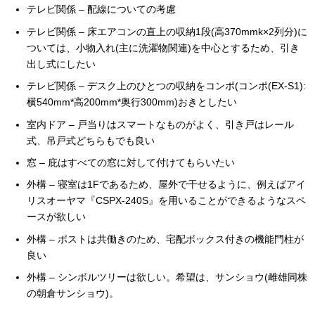
テレビ関係 – 配線についての考慮
テレビ関係 – 床エアコンの直上の収納1段(高370mmk×2列分)に
ついては、小物入れ(主に洗濯物関連)を中心とするため、引き
出し式にしたい
テレビ関係 – デスク上のひとつの収納をコンポ(コンポ(EX-S1):
横540mm*高200mm*奥行300mm)おきとしたい
室内ドア – 戸当りはスマートなものがよく、引き戸はレール
式、吊戸式どちらもでも良い
窓 – 庇はすべての窓に対して付けてもらいたい
外構 – 寝室は1Fであるため、屋外で干せるように、例えばアイ
リスオーヤマ『CSPX-240S』を用いることができるようなスペ
ースが欲しい
外構 – ポストは共働きのため、宅配ボックス付きの機能門柱が
良い
外構 – シンボルツリーは欲しい。希望は、サンショウ(雌雄同株
の朝倉サンショウ)。