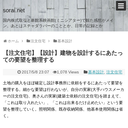
sorai.net
国内株式取引と単館系映画館(ミニシアター)で観た感想がメイ
ン。あとはスチャダラパーのこととか、日常の記録とか
ホーム
注文住宅
基本設計
【注文住宅】【設計】建物を設計するにあたっ
ての要望を整理する
2017/5/8 23:07
1,078 Views
基本設計
,
注文住宅
土地の購入をほぼ確定し設計事務所に依頼をするにあたって要望を
整理する。細かな要望は行わないが、自分の実家(大手ハウスメーカ
ーの注文住宅)、奥さんの実家(建築士依頼の注文住宅)を踏まえて、
「これは取り入れたい」、「これは出来るだけ止めたい」という要
望を整理していく。照明関係、既存収納関係、他基本使用関係は省
く。