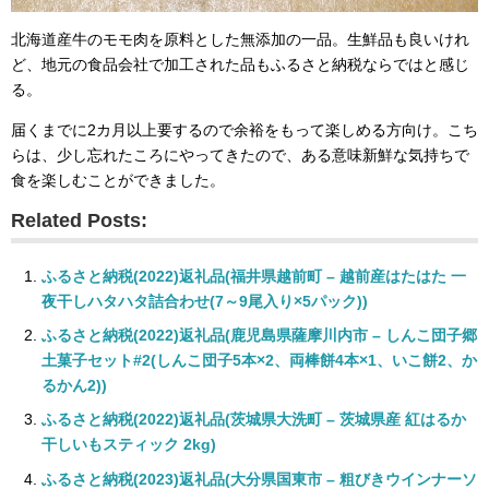
北海道産牛のモモ肉を原料とした無添加の一品。生鮮品も良いけれ
ど、地元の食品会社で加工された品もふるさと納税ならではと感じ
る。
届くまでに2カ月以上要するので余裕をもって楽しめる方向け。こち
らは、少し忘れたころにやってきたので、ある意味新鮮な気持ちで
食を楽しむことができました。
Related Posts:
ふるさと納税(2022)返礼品(福井県越前町 – 越前産はたはた 一
夜干しハタハタ詰合わせ(7～9尾入り×5パック))
ふるさと納税(2022)返礼品(鹿児島県薩摩川内市 – しんこ団子郷
土菓子セット#2(しんこ団子5本×2、両棒餅4本×1、いこ餅2、か
るかん2))
ふるさと納税(2022)返礼品(茨城県大洗町 – 茨城県産 紅はるか
干しいもスティック 2kg)
ふるさと納税(2023)返礼品(大分県国東市 – 粗びきウインナーソ