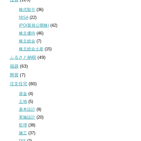
株式取引
(36)
NISA
(22)
IPO(新規公開株)
(42)
株主優待
(46)
株主総会
(7)
株主総会土産
(15)
ふるさと納税
(49)
福袋
(63)
懸賞
(7)
注文住宅
(80)
資金
(4)
土地
(5)
基本設計
(9)
実施設計
(20)
監理
(38)
施工
(37)
DIY
(2)