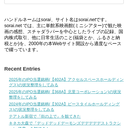
ハンドルネームは
sorai
、サイト名は
sorai.net
です。
sorai.net では、主に単館系映画館(ミニシアター)で観た映
画の感想、スチャダラパーを中心としたライブの記録、国
内株式取引、他に日常生活のこと(福袋とか、ふるさと納
税とか)を、2000年の本Webサイト開設から適度なペース
で綴っています。
Recent Entries
2025年のIPO当選銘柄(【402A】アクセルスペースホールディン
グス)の状況整理をしてみる
2025年のIPO当選銘柄(【368A】北里コーポレーション)の状況
整理をしてみる
2024年のIPO当選銘柄(【302A】ビースタイルホールディング
ス)の状況整理をしてみる
テアトル新宿で『街の上で』を観てきた
キネカ大森で『デッドデッドデーモンズデデデデデストラクシ