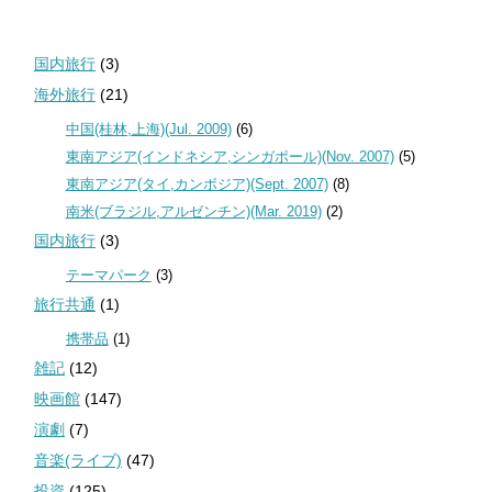
国内旅行
(3)
海外旅行
(21)
中国(桂林,上海)(Jul. 2009)
(6)
東南アジア(インドネシア,シンガポール)(Nov. 2007)
(5)
東南アジア(タイ,カンボジア)(Sept. 2007)
(8)
南米(ブラジル,アルゼンチン)(Mar. 2019)
(2)
国内旅行
(3)
テーマパーク
(3)
旅行共通
(1)
携帯品
(1)
雑記
(12)
映画館
(147)
演劇
(7)
音楽(ライブ)
(47)
投資
(125)