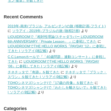
ョン 後章』を観てきた
Recent Comments
2019年-南米(ブラジル, アルゼンチン)の旅 (移動計画-フライト)
に
ソラアイ - 2019年-ブラジルの旅 (旅程計画)
より
LIQUIDROOMで『相対性理論/スチャダラパー LIQUIDROOM
6th ANNIVERSARY「Private Lesson」 』に参戦してきた
に
LIQUIDROOMでTHE HELLO WORKS『PAYDAY ’12』に参戦し
てきた | ソラアイ(雑記帳)
より
C.C.Lemonホールで『「40歳問題」連動コンサート』に参戦し
てきた
に
LIQUIDROOMでTHE HELLO WORKS『PAYDAY
’08』に参戦してきた | ソラアイ(雑記帳)
より
チネチッタで『奇跡』を観てきた
に
チネチッタで『ブラック・
スワン』を観てきた | ソラアイ(雑記帳)
より
TOHOシネマズ(シャンテ)で『17歳の肖像』を観てきた
に
TOHOシネマズ(シャンテ)で『わたしを離さないで』を観てきた
| ソラアイ(雑記帳)
より
Categories