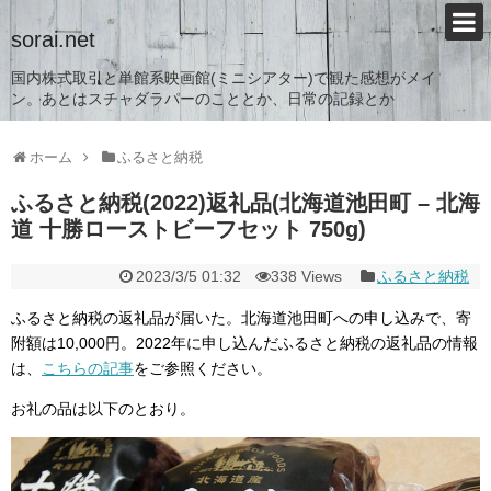
sorai.net
国内株式取引と単館系映画館(ミニシアター)で観た感想がメイ
ン。あとはスチャダラパーのこととか、日常の記録とか
ホーム
ふるさと納税
ふるさと納税(2022)返礼品(北海道池田町 – 北海
道 十勝ローストビーフセット 750g)
2023/3/5 01:32
338 Views
ふるさと納税
ふるさと納税の返礼品が届いた。北海道池田町への申し込みで、寄
附額は10,000円。2022年に申し込んだふるさと納税の返礼品の情報
は、
こちらの記事
をご参照ください。
お礼の品は以下のとおり。