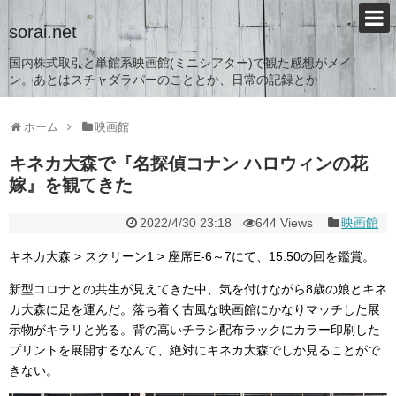
sorai.net
国内株式取引と単館系映画館(ミニシアター)で観た感想がメイ
ン。あとはスチャダラパーのこととか、日常の記録とか
ホーム
映画館
キネカ大森で『名探偵コナン ハロウィンの花
嫁』を観てきた
2022/4/30 23:18
644 Views
映画館
キネカ大森 > スクリーン1 > 座席E-6～7にて、15:50の回を鑑賞。
新型コロナとの共生が見えてきた中、気を付けながら8歳の娘とキネ
カ大森に足を運んだ。落ち着く古風な映画館にかなりマッチした展
示物がキラリと光る。背の高いチラシ配布ラックにカラー印刷した
プリントを展開するなんて、絶対にキネカ大森でしか見ることがで
きない。