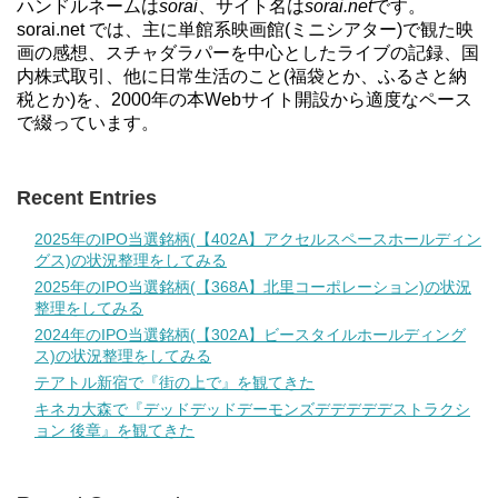
ハンドルネームは
sorai
、サイト名は
sorai.net
です。
sorai.net では、主に単館系映画館(ミニシアター)で観た映
画の感想、スチャダラパーを中心としたライブの記録、国
内株式取引、他に日常生活のこと(福袋とか、ふるさと納
税とか)を、2000年の本Webサイト開設から適度なペース
で綴っています。
Recent Entries
2025年のIPO当選銘柄(【402A】アクセルスペースホールディン
グス)の状況整理をしてみる
2025年のIPO当選銘柄(【368A】北里コーポレーション)の状況
整理をしてみる
2024年のIPO当選銘柄(【302A】ビースタイルホールディング
ス)の状況整理をしてみる
テアトル新宿で『街の上で』を観てきた
キネカ大森で『デッドデッドデーモンズデデデデデストラクシ
ョン 後章』を観てきた