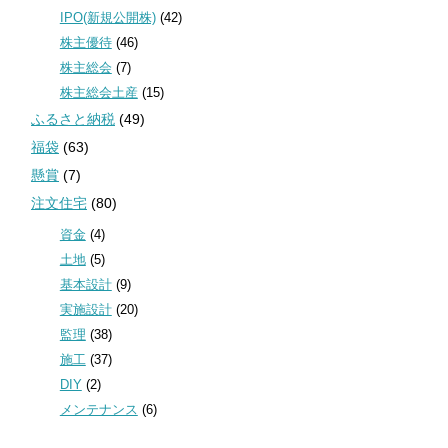
IPO(新規公開株)
(42)
株主優待
(46)
株主総会
(7)
株主総会土産
(15)
ふるさと納税
(49)
福袋
(63)
懸賞
(7)
注文住宅
(80)
資金
(4)
土地
(5)
基本設計
(9)
実施設計
(20)
監理
(38)
施工
(37)
DIY
(2)
メンテナンス
(6)