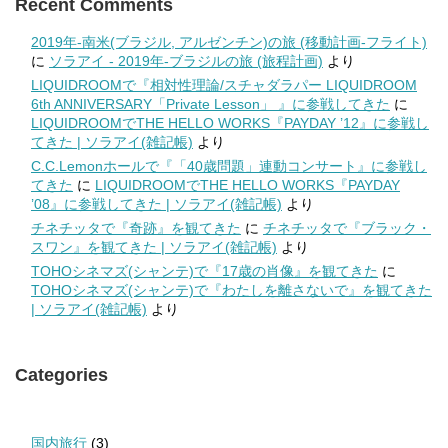
Recent Comments
2019年-南米(ブラジル, アルゼンチン)の旅 (移動計画-フライト)
に
ソラアイ - 2019年-ブラジルの旅 (旅程計画)
より
LIQUIDROOMで『相対性理論/スチャダラパー LIQUIDROOM
6th ANNIVERSARY「Private Lesson」 』に参戦してきた
に
LIQUIDROOMでTHE HELLO WORKS『PAYDAY ’12』に参戦し
てきた | ソラアイ(雑記帳)
より
C.C.Lemonホールで『「40歳問題」連動コンサート』に参戦し
てきた
に
LIQUIDROOMでTHE HELLO WORKS『PAYDAY
’08』に参戦してきた | ソラアイ(雑記帳)
より
チネチッタで『奇跡』を観てきた
に
チネチッタで『ブラック・
スワン』を観てきた | ソラアイ(雑記帳)
より
TOHOシネマズ(シャンテ)で『17歳の肖像』を観てきた
に
TOHOシネマズ(シャンテ)で『わたしを離さないで』を観てきた
| ソラアイ(雑記帳)
より
Categories
国内旅行
(3)