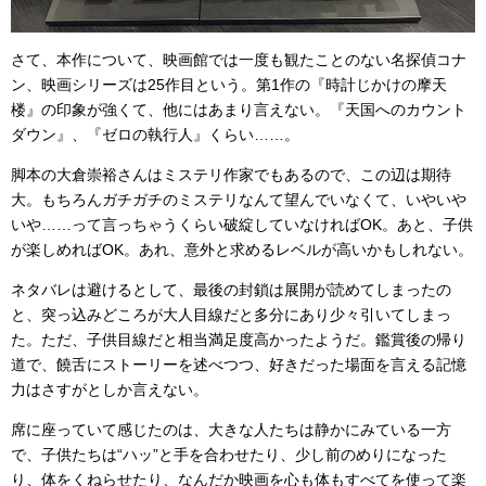
さて、本作について、映画館では一度も観たことのない名探偵コナ
ン、映画シリーズは25作目という。第1作の『時計じかけの摩天
楼』の印象が強くて、他にはあまり言えない。『天国へのカウント
ダウン』、『ゼロの執行人』くらい……。
脚本の大倉崇裕さんはミステリ作家でもあるので、この辺は期待
大。もちろんガチガチのミステリなんて望んでいなくて、いやいや
いや……って言っちゃうくらい破綻していなければOK。あと、子供
が楽しめればOK。あれ、意外と求めるレベルが高いかもしれない。
ネタバレは避けるとして、最後の封鎖は展開が読めてしまったの
と、突っ込みどころが大人目線だと多分にあり少々引いてしまっ
た。ただ、子供目線だと相当満足度高かったようだ。鑑賞後の帰り
道で、饒舌にストーリーを述べつつ、好きだった場面を言える記憶
力はさすがとしか言えない。
席に座っていて感じたのは、大きな人たちは静かにみている一方
で、子供たちは“ハッ”と手を合わせたり、少し前のめりになった
り、体をくねらせたり、なんだか映画を心も体もすべてを使って楽