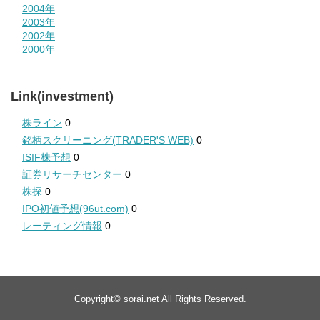
2004年
2003年
2002年
2000年
Link(investment)
株ライン
0
銘柄スクリーニング(TRADER'S WEB)
0
ISIF株予想
0
証券リサーチセンター
0
株探
0
IPO初値予想(96ut.com)
0
レーティング情報
0
Copyright©
sorai.net
All Rights Reserved.