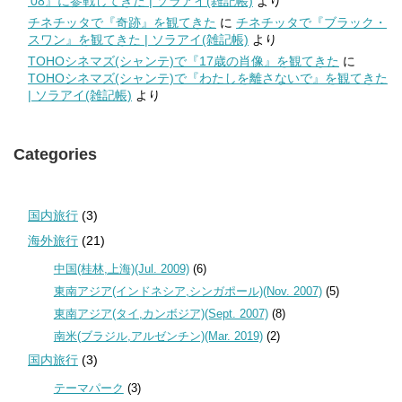
’08』に参戦してきた | ソラアイ(雑記帳)
より
チネチッタで『奇跡』を観てきた
に
チネチッタで『ブラック・
スワン』を観てきた | ソラアイ(雑記帳)
より
TOHOシネマズ(シャンテ)で『17歳の肖像』を観てきた
に
TOHOシネマズ(シャンテ)で『わたしを離さないで』を観てきた
| ソラアイ(雑記帳)
より
Categories
国内旅行
(3)
海外旅行
(21)
中国(桂林,上海)(Jul. 2009)
(6)
東南アジア(インドネシア,シンガポール)(Nov. 2007)
(5)
東南アジア(タイ,カンボジア)(Sept. 2007)
(8)
南米(ブラジル,アルゼンチン)(Mar. 2019)
(2)
国内旅行
(3)
テーマパーク
(3)