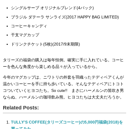
シングルサーブ オリジナルブレンド(4パック)
ブラジル ダテーラ サンライズ(2017 HAPPY BAG LIMITED)
コーヒーキャンディ
干支マグカップ
ドリンクチケット(5枚)(2017/9末期限)
タリーズの福袋の購入は毎年恒例。確実に手に入れている。コーヒ
ーを色んな角度から楽しめる品々が入っているから。
今年のマグカップは、ニワトリの外套を羽織ったテディベアくんが
温かいコーヒーを手に持ち歩いている。そんなテディベアにトコト
コついていくヒヨコたち。So cute!! まさにハーメルンの笛吹き男
ならぬ、ハーメルンの珈琲飲み熊。ヒヨコたちは大丈夫だろうか。
Related Posts:
TULLY’S COFFEE(タリーズコーヒー)の5,000円福袋(2018)を
買ってみた