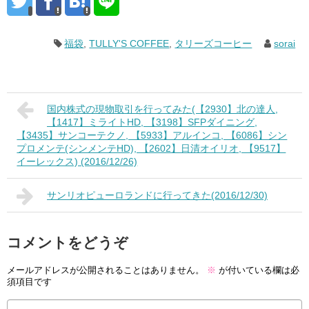
福袋
,
TULLY'S COFFEE
,
タリーズコーヒー
sorai
国内株式の現物取引を行ってみた(【2930】北の達人,
【1417】ミライトHD, 【3198】SFPダイニング,
【3435】サンコーテクノ, 【5933】アルインコ, 【6086】シン
プロメンテ(シンメンテHD), 【2602】日清オイリオ, 【9517】
イーレックス) (2016/12/26)
サンリオピューロランドに行ってきた(2016/12/30)
コメントをどうぞ
メールアドレスが公開されることはありません。
※
が付いている欄は必
須項目です