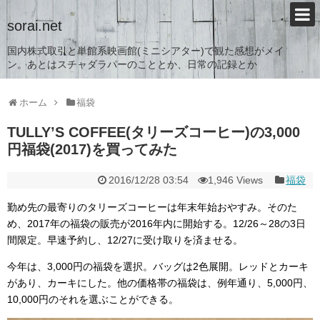
sorai.net
国内株式取引と単館系映画館(ミニシアター)で観た感想がメイ
ン。あとはスチャダラパーのこととか、日常の記録とか
ホーム
福袋
TULLY’S COFFEE(タリーズコーヒー)の3,000
円福袋(2017)を買ってみた
2016/12/28 03:54
1,946 Views
福袋
勤め先の最寄りのタリーズコーヒーは年末年始おやすみ。そのた
め、2017年の福袋の販売が2016年内に開始する。12/26～28の3日
間限定。早速予約し、12/27に受け取りを済ませる。
今年は、3,000円の福袋を選択。バッグは2色展開。レッドとカーキ
があり、カーキにした。他の価格帯の福袋は、例年通り、5,000円、
10,000円のそれを選ぶことができる。