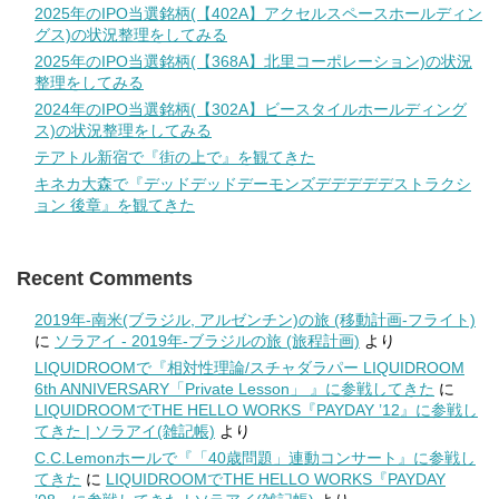
2025年のIPO当選銘柄(【402A】アクセルスペースホールディン
グス)の状況整理をしてみる
2025年のIPO当選銘柄(【368A】北里コーポレーション)の状況
整理をしてみる
2024年のIPO当選銘柄(【302A】ビースタイルホールディング
ス)の状況整理をしてみる
テアトル新宿で『街の上で』を観てきた
キネカ大森で『デッドデッドデーモンズデデデデデストラクシ
ョン 後章』を観てきた
Recent Comments
2019年-南米(ブラジル, アルゼンチン)の旅 (移動計画-フライト)
に
ソラアイ - 2019年-ブラジルの旅 (旅程計画)
より
LIQUIDROOMで『相対性理論/スチャダラパー LIQUIDROOM
6th ANNIVERSARY「Private Lesson」 』に参戦してきた
に
LIQUIDROOMでTHE HELLO WORKS『PAYDAY ’12』に参戦し
てきた | ソラアイ(雑記帳)
より
C.C.Lemonホールで『「40歳問題」連動コンサート』に参戦し
てきた
に
LIQUIDROOMでTHE HELLO WORKS『PAYDAY