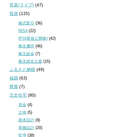
音楽(ライブ)
(47)
投資
(125)
株式取引
(36)
NISA
(22)
IPO(新規公開株)
(42)
株主優待
(46)
株主総会
(7)
株主総会土産
(15)
ふるさと納税
(49)
福袋
(63)
懸賞
(7)
注文住宅
(80)
資金
(4)
土地
(5)
基本設計
(9)
実施設計
(20)
監理
(38)