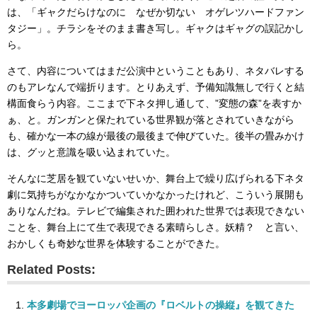
は、「ギャクだらけなのに なぜか切ない オゲレツハードファン
タジー」。チラシをそのまま書き写し。ギャクはギャグの誤記かし
ら。
さて、内容についてはまだ公演中ということもあり、ネタバレする
のもアレなんで端折ります。とりあえず、予備知識無しで行くと結
構面食らう内容。ここまで下ネタ押し通して、”変態の森”を表すか
ぁ、と。ガンガンと保たれている世界観が落とされていきながら
も、確かな一本の線が最後の最後まで伸びていた。後半の畳みかけ
は、グッと意識を吸い込まれていた。
そんなに芝居を観ていないせいか、舞台上で繰り広げられる下ネタ
劇に気持ちがなかなかついていかなかったけれど、こういう展開も
ありなんだね。テレビで編集された囲われた世界では表現できない
ことを、舞台上にて生で表現できる素晴らしさ。妖精？ と言い、
おかしくも奇妙な世界を体験することができた。
Related Posts:
本多劇場でヨーロッパ企画の『ロベルトの操縦』を観てきた