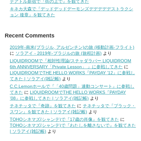
テアトル新宿で『街の上で』を観てきた
キネカ大森で『デッドデッドデーモンズデデデデデストラクシ
ョン 後章』を観てきた
Recent Comments
2019年-南米(ブラジル, アルゼンチン)の旅 (移動計画-フライト)
に
ソラアイ - 2019年-ブラジルの旅 (旅程計画)
より
LIQUIDROOMで『相対性理論/スチャダラパー LIQUIDROOM
6th ANNIVERSARY「Private Lesson」 』に参戦してきた
に
LIQUIDROOMでTHE HELLO WORKS『PAYDAY ’12』に参戦し
てきた | ソラアイ(雑記帳)
より
C.C.Lemonホールで『「40歳問題」連動コンサート』に参戦し
てきた
に
LIQUIDROOMでTHE HELLO WORKS『PAYDAY
’08』に参戦してきた | ソラアイ(雑記帳)
より
チネチッタで『奇跡』を観てきた
に
チネチッタで『ブラック・
スワン』を観てきた | ソラアイ(雑記帳)
より
TOHOシネマズ(シャンテ)で『17歳の肖像』を観てきた
に
TOHOシネマズ(シャンテ)で『わたしを離さないで』を観てきた
| ソラアイ(雑記帳)
より