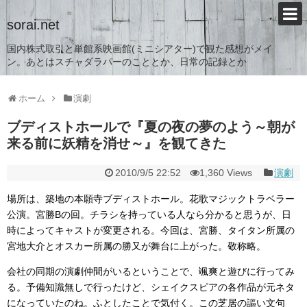
sorai.net
国内株式取引と単館系映画館(ミニシアター)で観た感想がメイ
ン。あとはスチャダラパーのこととか、日常の記録とか
ホーム
演劇
ブディストホールで『夏の夜の夢のよう～朝が
来る前に妖精を消せ～』を観てきた
2010/9/5 22:52
1,360 Views
演劇
場所は、築地の本願寺ブディストホール。花歌マジックトラベラー
公演。宮勝Bの回。チラシを持っている人なら分かると思うが、日
時によってキャストが変更される。今回は、宮勝、タイタン所属の
宮地大介とオスカー所属の勝又が舞台に上がった。敬称略。
会社の同期の演劇仲間がいるということで、颯爽と遊びに行ってみ
る。予備知識無しで行ったけど、シェイクスピアの各作品が元ネタ
になっていたのね。ふとしたことで気付く。この芝居の謳い文句