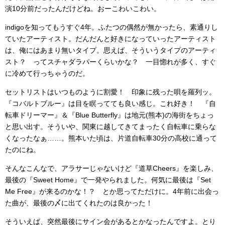
演10分前だったんだけどね。おーこわいこわい。
indigoを知ってもうすぐ4年。ふたつの偶然が無かったら、素通りし
ていたアーティスト。だんだんと好きになっていったアーティスト
は、俺にはあまり無いタイプ。思えば、そういうタイプのアーティ
スト？ ってスチャダラパーくらいかな？ 一目惚れが多く、すぐ
に冷めて行っちゃうのだ。
セットリストはいつものように割愛！ 印象に残った唄を羅列ッ。
『コバルトブルー』は目を瞑ってても良い感じ。これ好き！ 『自
転車ドリーマー』＆『Blue Butterfly』は地元(熊本)の海街をちょっ
と思い出す。そういや、関東に越してきてまったく自転車に乗らな
くなったなぁ……。熊本いた頃は、片道自転車30分の高校に通って
たのにね。
そんなこんなで、アラサーじゃないけど『道草Cheers』を楽しみ、
最後の『Sweet Home』で一発やられました。何気に最後は『Set
Me Free』が来るのかな！？ とか思ってただけに。4年前に出会っ
た曲が、最後の〆に出てくれたのは良かった！
そういえば、突然最後にサイン会があるとかなったんですよ。とり