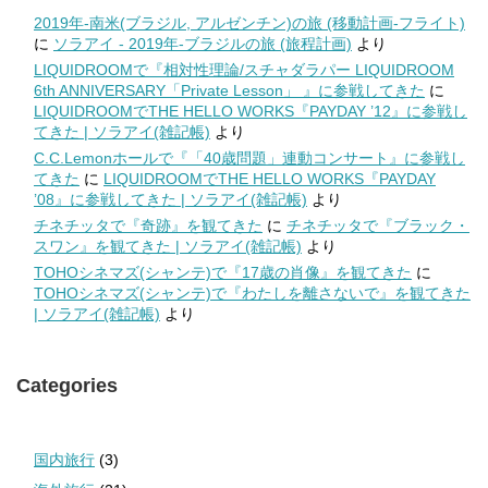
2019年-南米(ブラジル, アルゼンチン)の旅 (移動計画-フライト)
に
ソラアイ - 2019年-ブラジルの旅 (旅程計画)
より
LIQUIDROOMで『相対性理論/スチャダラパー LIQUIDROOM
6th ANNIVERSARY「Private Lesson」 』に参戦してきた
に
LIQUIDROOMでTHE HELLO WORKS『PAYDAY ’12』に参戦し
てきた | ソラアイ(雑記帳)
より
C.C.Lemonホールで『「40歳問題」連動コンサート』に参戦し
てきた
に
LIQUIDROOMでTHE HELLO WORKS『PAYDAY
’08』に参戦してきた | ソラアイ(雑記帳)
より
チネチッタで『奇跡』を観てきた
に
チネチッタで『ブラック・
スワン』を観てきた | ソラアイ(雑記帳)
より
TOHOシネマズ(シャンテ)で『17歳の肖像』を観てきた
に
TOHOシネマズ(シャンテ)で『わたしを離さないで』を観てきた
| ソラアイ(雑記帳)
より
Categories
国内旅行
(3)