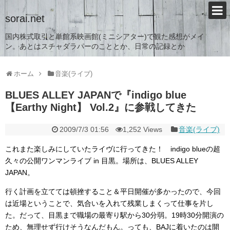
sorai.net
国内株式取引と単館系映画館(ミニシアター)で観た感想がメイ
ン。あとはスチャダラパーのこととか、日常の記録とか
ホーム
音楽(ライブ)
BLUES ALLEY JAPANで『indigo blue
【Earthy Night】 Vol.2』に参戦してきた
2009/7/3 01:56
1,252 Views
音楽(ライブ)
これまた楽しみにしていたライヴに行ってきた！ indigo blueの超
久々の公開ワンマンライブ in 目黒。場所は、BLUES ALLEY
JAPAN。
行く計画を立てては頓挫すること＆平日開催が多かったので、今回
は近場ということで、気合いを入れて残業しまくって仕事を片し
た。だって、目黒まで職場の最寄り駅から30分弱。19時30分開演の
ため、無理せず行けそうなんだもん。っても、BAJに着いたのは開