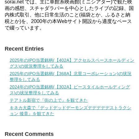
sorai.net では、主に単館系映画館(ミニシアター)で観た映
画の感想、スチャダラパーを中心としたライブの記録、国
内株式取引、他に日常生活のこと(福袋とか、ふるさと納
税とか)を、2000年の本Webサイト開設から適度なペース
で綴っています。
Recent Entries
2025年のIPO当選銘柄(【402A】アクセルスペースホールディン
グス)の状況整理をしてみる
2025年のIPO当選銘柄(【368A】北里コーポレーション)の状況
整理をしてみる
2024年のIPO当選銘柄(【302A】ビースタイルホールディング
ス)の状況整理をしてみる
テアトル新宿で『街の上で』を観てきた
キネカ大森で『デッドデッドデーモンズデデデデデストラクシ
ョン 後章』を観てきた
Recent Comments