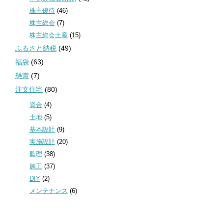
株主優待
(46)
株主総会
(7)
株主総会土産
(15)
ふるさと納税
(49)
福袋
(63)
懸賞
(7)
注文住宅
(80)
資金
(4)
土地
(5)
基本設計
(9)
実施設計
(20)
監理
(38)
施工
(37)
DIY
(2)
メンテナンス
(6)