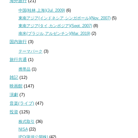
海外旅行
(21)
中国(桂林,上海)(Jul. 2009)
(6)
東南アジア(インドネシア,シンガポール)(Nov. 2007)
(5)
東南アジア(タイ,カンボジア)(Sept. 2007)
(8)
南米(ブラジル,アルゼンチン)(Mar. 2019)
(2)
国内旅行
(3)
テーマパーク
(3)
旅行共通
(1)
携帯品
(1)
雑記
(12)
映画館
(147)
演劇
(7)
音楽(ライブ)
(47)
投資
(125)
株式取引
(36)
NISA
(22)
IPO(新規公開株)
(42)