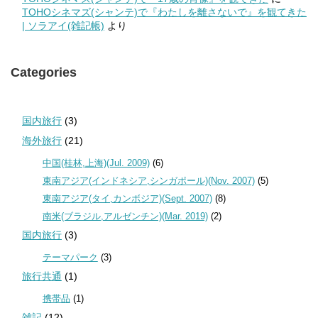
TOHOシネマズ(シャンテ)で『わたしを離さないで』を観てきた
| ソラアイ(雑記帳)
より
Categories
国内旅行
(3)
海外旅行
(21)
中国(桂林,上海)(Jul. 2009)
(6)
東南アジア(インドネシア,シンガポール)(Nov. 2007)
(5)
東南アジア(タイ,カンボジア)(Sept. 2007)
(8)
南米(ブラジル,アルゼンチン)(Mar. 2019)
(2)
国内旅行
(3)
テーマパーク
(3)
旅行共通
(1)
携帯品
(1)
雑記
(12)