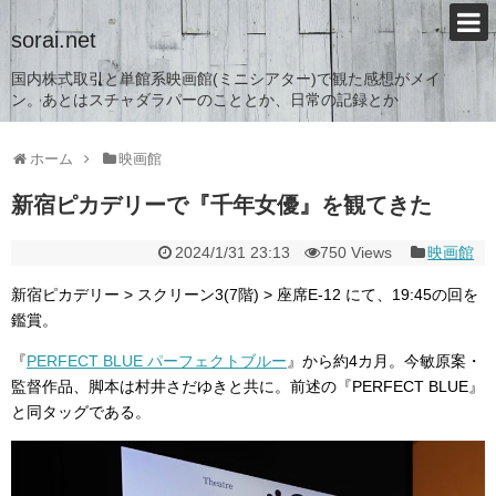
sorai.net
国内株式取引と単館系映画館(ミニシアター)で観た感想がメイ
ン。あとはスチャダラパーのこととか、日常の記録とか
ホーム
映画館
新宿ピカデリーで『千年女優』を観てきた
2024/1/31 23:13
750 Views
映画館
新宿ピカデリー > スクリーン3(7階) > 座席E-12 にて、19:45の回を
鑑賞。
『
PERFECT BLUE パーフェクトブルー
』から約4カ月。今敏原案・
監督作品、脚本は村井さだゆきと共に。前述の『PERFECT BLUE』
と同タッグである。