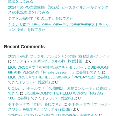
整理をしてみる
2024年のIPO当選銘柄(【302A】ビースタイルホールディング
ス)の状況整理をしてみる
テアトル新宿で『街の上で』を観てきた
キネカ大森で『デッドデッドデーモンズデデデデデストラクシ
ョン 後章』を観てきた
Recent Comments
2019年-南米(ブラジル, アルゼンチン)の旅 (移動計画-フライト)
に
ソラアイ - 2019年-ブラジルの旅 (旅程計画)
より
LIQUIDROOMで『相対性理論/スチャダラパー LIQUIDROOM
6th ANNIVERSARY「Private Lesson」 』に参戦してきた
に
LIQUIDROOMでTHE HELLO WORKS『PAYDAY ’12』に参戦し
てきた | ソラアイ(雑記帳)
より
C.C.Lemonホールで『「40歳問題」連動コンサート』に参戦し
てきた
に
LIQUIDROOMでTHE HELLO WORKS『PAYDAY
’08』に参戦してきた | ソラアイ(雑記帳)
より
チネチッタで『奇跡』を観てきた
に
チネチッタで『ブラック・
スワン』を観てきた | ソラアイ(雑記帳)
より
TOHOシネマズ(シャンテ)で『17歳の肖像』を観てきた
に