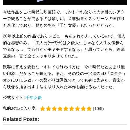
今敏作品をこの時代に映画館で、しかもそれなりの大き目のシアタ
ーで観ることができるのは嬉しい。音響効果やスクリーンの画作り
も進化しており、動きのある『千年女優』もぴったりだった。
20年以上前の作品でありレビューもあふれかえっているので、個人
的な感想のみ。「主人公(千代子)は女優人生じゃなく人生女優歩ん
でるなぁ…、でも何だかモヤモヤするなぁ」と思っていたら、終幕
直前の一言で全てスッキリさせてくれた。
観客に答えを委ねないキレイな終わり方は、今の時代だとあまり無
い印象。だからこそ映える。また、その後の平沢進のED『ロタティ
オン(LOTUS-2)』への繋がりは秀逸でとっても身に染みた。音楽か
ら映像を描き出す手法を取り入れた本作も頷けるものだった。
公式サイト:
千年女優
私的お気に入り度:
(10/9)
Related Posts: