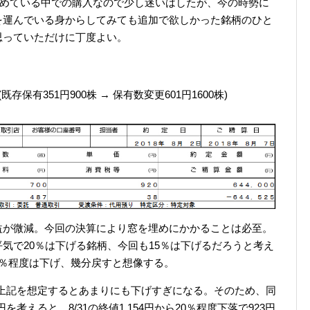
進めている中での購入なので少し迷いはしたが、今の時勢に
を運んでいる身からしてみても追加で欲しかった銘柄のひと
思っていただけに丁度よい。
 (既存保有351円900株 → 保有数変更601円1600株)
益が微減。今回の決算により窓を埋めにかかることは必至。
気で20％は下げる銘柄、今回も15％は下げるだろうと考え
5％程度は下げ、幾分戻すと想像する。
うが、上記を想定するとあまりにも下げすぎになる。そのため、同
円を考えると、8/31の終値1,154円から20％程度下落で923円