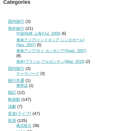
Categories
国内旅行
(3)
海外旅行
(21)
中国(桂林,上海)(Jul. 2009)
(6)
東南アジア(インドネシア,シンガポール)
(Nov. 2007)
(5)
東南アジア(タイ,カンボジア)(Sept. 2007)
(8)
南米(ブラジル,アルゼンチン)(Mar. 2019)
(2)
国内旅行
(3)
テーマパーク
(3)
旅行共通
(1)
携帯品
(1)
雑記
(12)
映画館
(147)
演劇
(7)
音楽(ライブ)
(47)
投資
(125)
株式取引
(36)