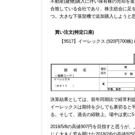
不動産(建物)購入に伴い保有株の売却を
合致している会社であり、株主総会に足
つ。大きな下落契機で追加購入しようと
買い注文(特定口座)
【9517】イーレックス (920円700株)
決算結果としては、前年同期比で経常利
イーレックスは期待を少しでも裏切ると平
る。そして、過去の経験上、場中は更に
2018/5/8の高値907円を目指すと思
じく大きく窓を開けた2018/2/6の高値925