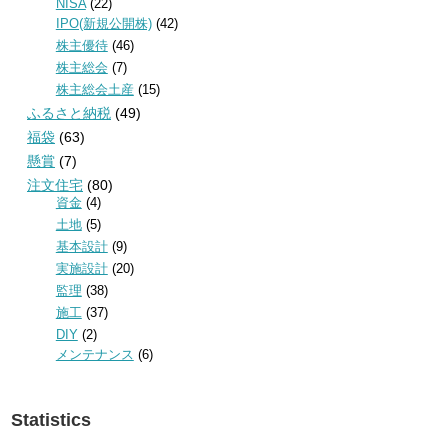
NISA
(22)
IPO(新規公開株)
(42)
株主優待
(46)
株主総会
(7)
株主総会土産
(15)
ふるさと納税
(49)
福袋
(63)
懸賞
(7)
注文住宅
(80)
資金
(4)
土地
(5)
基本設計
(9)
実施設計
(20)
監理
(38)
施工
(37)
DIY
(2)
メンテナンス
(6)
Statistics