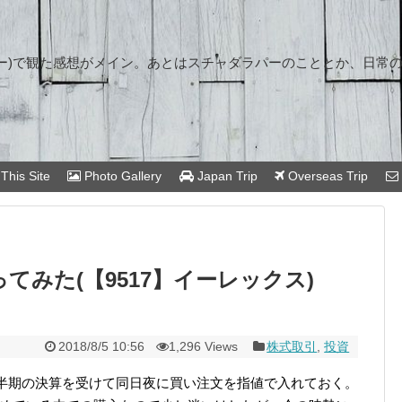
ー)で観た感想がメイン。あとはスチャダラパーのこととか、日常
This Site
Photo Gallery
Japan Trip
Overseas Trip
てみた(【9517】イーレックス)
2018/8/5 10:56
1,296 Views
株式取引
,
投資
第1四半期の決算を受けて同日夜に買い注文を指値で入れておく。