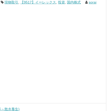
現物取引
,
【9517】イーレックス
,
投資
,
国内株式
sorai
～散水養生)