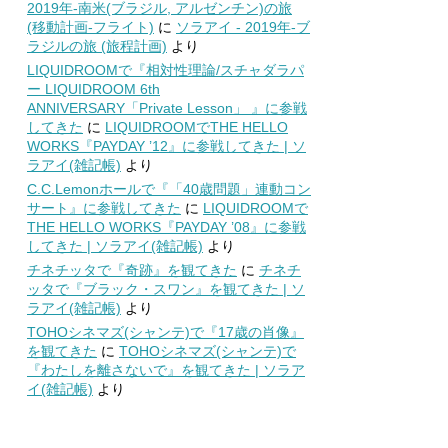
2019年-南米(ブラジル, アルゼンチン)の旅
(移動計画-フライト)
に
ソラアイ - 2019年-ブ
ラジルの旅 (旅程計画)
より
LIQUIDROOMで『相対性理論/スチャダラパ
ー LIQUIDROOM 6th
ANNIVERSARY「Private Lesson」 』に参戦
してきた
に
LIQUIDROOMでTHE HELLO
WORKS『PAYDAY ’12』に参戦してきた | ソ
ラアイ(雑記帳)
より
C.C.Lemonホールで『「40歳問題」連動コン
サート』に参戦してきた
に
LIQUIDROOMで
THE HELLO WORKS『PAYDAY ’08』に参戦
してきた | ソラアイ(雑記帳)
より
チネチッタで『奇跡』を観てきた
に
チネチ
ッタで『ブラック・スワン』を観てきた | ソ
ラアイ(雑記帳)
より
TOHOシネマズ(シャンテ)で『17歳の肖像』
を観てきた
に
TOHOシネマズ(シャンテ)で
『わたしを離さないで』を観てきた | ソラア
イ(雑記帳)
より