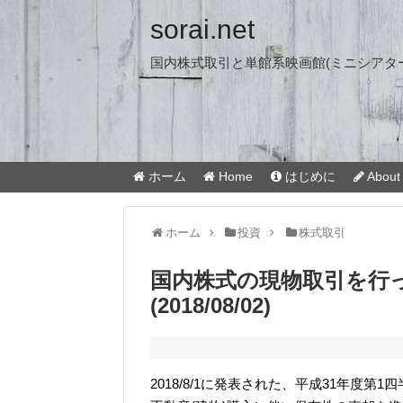
sorai.net
国内株式取引と単館系映画館(ミニシアタ
ホーム
Home
はじめに
About 
ホーム
投資
株式取引
国内株式の現物取引を行っ
(2018/08/02)
2018/8/1に発表された、平成31年度