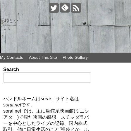
の記録とか
My Contacts
About This Site
Photo Gallery
Search
ハンドルネームは
sorai
、サイト名は
sorai.net
です。
sorai.net では、主に単館系映画館(ミニシ
アター)で観た映画の感想、スチャダラパ
ーを中心としたライブの記録、国内株式
取引、他に日常生活のこと(福袋とか、ふ