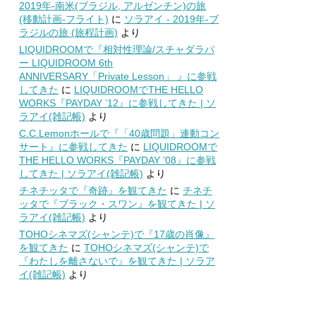
2019年-南米(ブラジル, アルゼンチン)の旅
(移動計画-フライト)
に
ソラアイ - 2019年-ブ
ラジルの旅 (旅程計画)
より
LIQUIDROOMで『相対性理論/スチャダラパ
ー LIQUIDROOM 6th
ANNIVERSARY「Private Lesson」 』に参戦
してきた
に
LIQUIDROOMでTHE HELLO
WORKS『PAYDAY ’12』に参戦してきた | ソ
ラアイ(雑記帳)
より
C.C.Lemonホールで『「40歳問題」連動コン
サート』に参戦してきた
に
LIQUIDROOMで
THE HELLO WORKS『PAYDAY ’08』に参戦
してきた | ソラアイ(雑記帳)
より
チネチッタで『奇跡』を観てきた
に
チネチ
ッタで『ブラック・スワン』を観てきた | ソ
ラアイ(雑記帳)
より
TOHOシネマズ(シャンテ)で『17歳の肖像』
を観てきた
に
TOHOシネマズ(シャンテ)で
『わたしを離さないで』を観てきた | ソラア
イ(雑記帳)
より