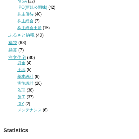
NISA
(22)
IPO(新規公開株)
(42)
株主優待
(46)
株主総会
(7)
株主総会土産
(15)
ふるさと納税
(49)
福袋
(63)
懸賞
(7)
注文住宅
(80)
資金
(4)
土地
(5)
基本設計
(9)
実施設計
(20)
監理
(38)
施工
(37)
DIY
(2)
メンテナンス
(6)
Statistics