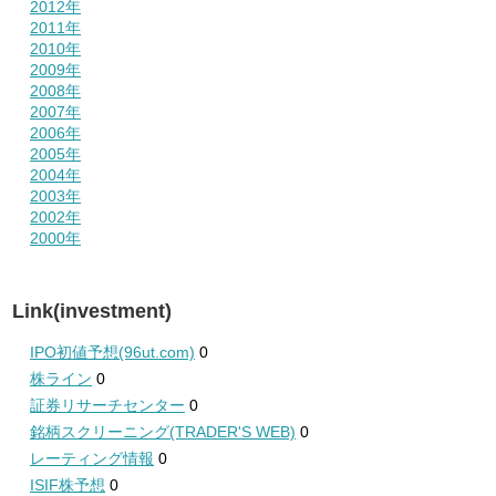
2012年
2011年
2010年
2009年
2008年
2007年
2006年
2005年
2004年
2003年
2002年
2000年
Link(investment)
IPO初値予想(96ut.com)
0
株ライン
0
証券リサーチセンター
0
銘柄スクリーニング(TRADER'S WEB)
0
レーティング情報
0
ISIF株予想
0