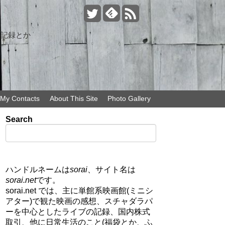
の記録とか
My Contacts
About This Site
Photo Gallery
Search
ハンドルネームは
sorai
、サイト名は
sorai.net
です。
sorai.net では、主に単館系映画館(ミニシ
アター)で観た映画の感想、スチャダラパ
ーを中心としたライブの記録、国内株式
取引、他に日常生活のこと(福袋とか、ふ