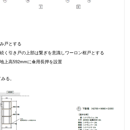
み戸とする
続く引き戸の上部は繋ぎを意識しワーロン框戸とする
地上高592mmに傘用長押を設置
てみる。