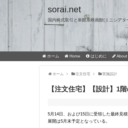
sorai.net
国内株式取引と単館系映画館(ミニシアタ
ホーム
Home
はじめに
About 
ホーム
注文住宅
実施設計
【注文住宅】【設計】1階
5月14日、および15日に受領した最終
展開は5月末予定となっている。