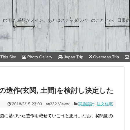
ー)で観た感想がメイン。あとはスチャダラパーのこととか、日常
This Site
Photo Gallery
Japan Trip
Overseas Trip
の造作(玄関, 土間)を検討し決定した
2018/5/15 23:03
332 Views
実施設計
,
注文住宅
見積図に基づいた造作を載せていこうと思う。なお、契約図の