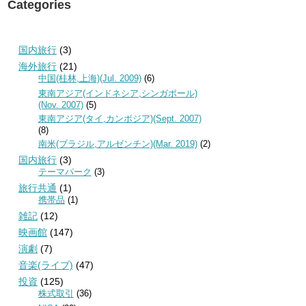
Categories
国内旅行
(3)
海外旅行
(21)
中国(桂林,上海)(Jul. 2009)
(6)
東南アジア(インドネシア,シンガポール)
(Nov. 2007)
(5)
東南アジア(タイ,カンボジア)(Sept. 2007)
(8)
南米(ブラジル,アルゼンチン)(Mar. 2019)
(2)
国内旅行
(3)
テーマパーク
(3)
旅行共通
(1)
携帯品
(1)
雑記
(12)
映画館
(147)
演劇
(7)
音楽(ライブ)
(47)
投資
(125)
株式取引
(36)