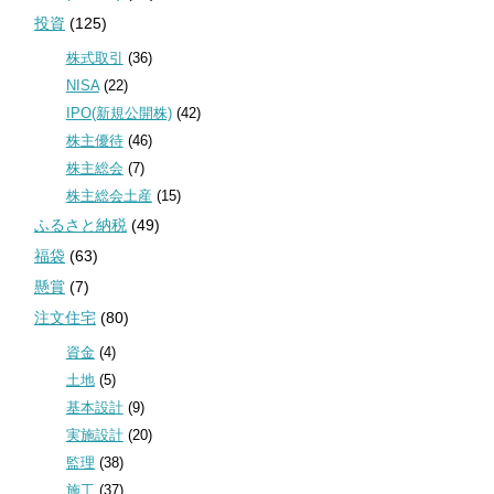
投資
(125)
株式取引
(36)
NISA
(22)
IPO(新規公開株)
(42)
株主優待
(46)
株主総会
(7)
株主総会土産
(15)
ふるさと納税
(49)
福袋
(63)
懸賞
(7)
注文住宅
(80)
資金
(4)
土地
(5)
基本設計
(9)
実施設計
(20)
監理
(38)
施工
(37)