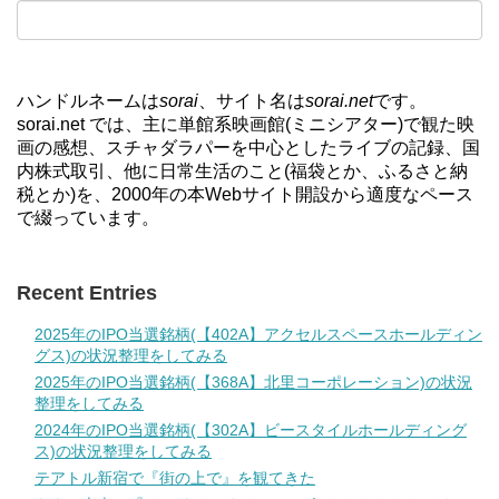
ハンドルネームは
sorai
、サイト名は
sorai.net
です。
sorai.net では、主に単館系映画館(ミニシアター)で観た映
画の感想、スチャダラパーを中心としたライブの記録、国
内株式取引、他に日常生活のこと(福袋とか、ふるさと納
税とか)を、2000年の本Webサイト開設から適度なペース
で綴っています。
Recent Entries
2025年のIPO当選銘柄(【402A】アクセルスペースホールディン
グス)の状況整理をしてみる
2025年のIPO当選銘柄(【368A】北里コーポレーション)の状況
整理をしてみる
2024年のIPO当選銘柄(【302A】ビースタイルホールディング
ス)の状況整理をしてみる
テアトル新宿で『街の上で』を観てきた