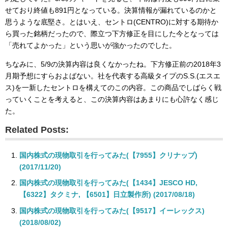
せており終値も891円となっている。決算情報が漏れているのかと
思うような底堅さ。とはいえ、セントロ(CENTRO)に対する期待か
ら買った銘柄だったので、際立つ下方修正を目にした今となっては
「売れてよかった」という思いが強かったのでした。
ちなみに、5/9の決算内容は良くなかったね。下方修正前の2018年3
月期予想にすらおよばない。社を代表する高級タイプのS.S.(エスエ
ス)を一新したセントロを構えてのこの内容。この商品でしばらく戦
っていくことを考えると、この決算内容はあまりにも心許なく感じ
た。
Related Posts:
国内株式の現物取引を行ってみた(【7955】クリナップ)
(2017/11/20)
国内株式の現物取引を行ってみた(【1434】JESCO HD,
【6322】タクミナ, 【6501】日立製作所) (2017/08/18)
国内株式の現物取引を行ってみた(【9517】イーレックス)
(2018/08/02)