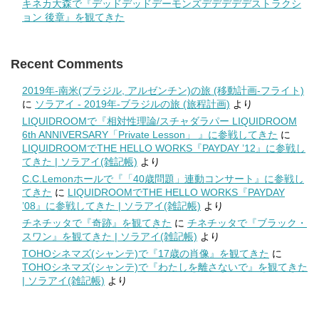
キネカ大森で『デッドデッドデーモンズデデデデデストラクシ
ョン 後章』を観てきた
Recent Comments
2019年-南米(ブラジル, アルゼンチン)の旅 (移動計画-フライト)
に
ソラアイ - 2019年-ブラジルの旅 (旅程計画)
より
LIQUIDROOMで『相対性理論/スチャダラパー LIQUIDROOM
6th ANNIVERSARY「Private Lesson」 』に参戦してきた
に
LIQUIDROOMでTHE HELLO WORKS『PAYDAY ’12』に参戦し
てきた | ソラアイ(雑記帳)
より
C.C.Lemonホールで『「40歳問題」連動コンサート』に参戦し
てきた
に
LIQUIDROOMでTHE HELLO WORKS『PAYDAY
’08』に参戦してきた | ソラアイ(雑記帳)
より
チネチッタで『奇跡』を観てきた
に
チネチッタで『ブラック・
スワン』を観てきた | ソラアイ(雑記帳)
より
TOHOシネマズ(シャンテ)で『17歳の肖像』を観てきた
に
TOHOシネマズ(シャンテ)で『わたしを離さないで』を観てきた
| ソラアイ(雑記帳)
より