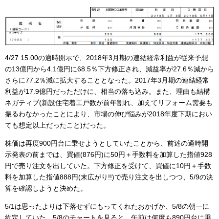
4/27 15:00の適時開示で、2018年3月期の連結経常利益が従来予想
の13億円から4.1億円に68.5％下方修正され、減益率が27.6％減から
さらに77.2％減に拡大することとなった。2017年3月期の連結経常
利益が17.9億円だっただけに、相当の落ち込み。また、理由も結構
ネガティブ(新設住宅着工戸数が前年割れ、加えてリフォーム需要も
振るわなかったことにより、市場の伸び悩みが2018年度下期におい
ても想定以上だったこと)だった。
株価は再度900円台に乗せようとしていたことから、前述の適時開
示発表の前までは、買値(876円)に50円＋手数料を加算した指値928
円で売り注文を出していた。下方修正を受けて、買値に10円＋手数
料を加算した指値888円(末広がり!!)で売り注文を出しつつ、5/9の決
算を確認しようと決めた。
5/1は思ったよりは下落せずにもってくれたおかげか、5/8の朝一に
約定していた。5/8のチャートを見ると、午前は何度も890円台に乗