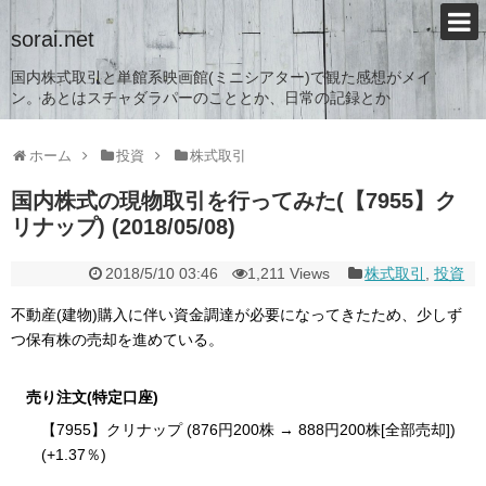
sorai.net
国内株式取引と単館系映画館(ミニシアター)で観た感想がメイ
ン。あとはスチャダラパーのこととか、日常の記録とか
ホーム
投資
株式取引
国内株式の現物取引を行ってみた(【7955】ク
リナップ) (2018/05/08)
2018/5/10 03:46
1,211 Views
株式取引
,
投資
不動産(建物)購入に伴い資金調達が必要になってきたため、少しず
つ保有株の売却を進めている。
売り注文(特定口座)
【7955】クリナップ (876円200株 → 888円200株[全部売却])
(+1.37％)