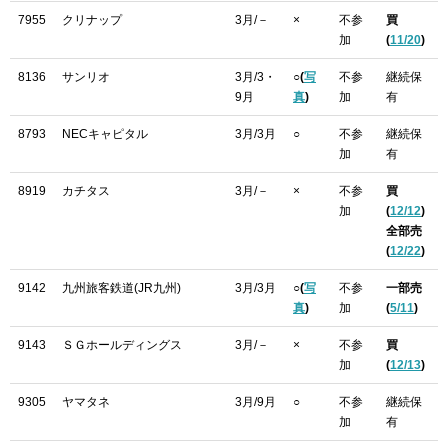
7955
クリナップ
3月/－
×
不参
買
加
(
11/20
)
8136
サンリオ
3月/3・
○(
写
不参
継続保
9月
真
)
加
有
8793
NECキャピタル
3月/3月
○
不参
継続保
加
有
8919
カチタス
3月/－
×
不参
買
加
(
12/12
)
全部売
(
12/22
)
9142
九州旅客鉄道(JR九州)
3月/3月
○(
写
不参
一部売
真
)
加
(
5/11
)
9143
ＳＧホールディングス
3月/－
×
不参
買
加
(
12/13
)
9305
ヤマタネ
3月/9月
○
不参
継続保
加
有