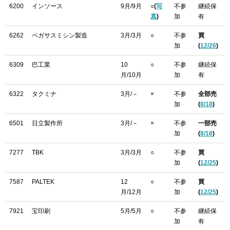
6200
インソース
9月/9月
○(
写
不参
継続保
真
)
加
有
6262
ペガサスミシン製造
3月/3月
○
不参
買
加
(
12/26
)
6309
巴工業
10
○
不参
継続保
月/10月
加
有
6322
タクミナ
3月/－
×
不参
全部売
加
(
8/18
)
6501
日立製作所
3月/－
×
不参
一部売
加
(
8/18
)
7277
TBK
3月/3月
○
不参
買
加
(
12/25
)
7587
PALTEK
12
○
不参
買
月/12月
加
(
12/25
)
7921
宝印刷
5月/5月
○
不参
継続保
加
有