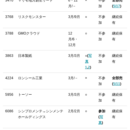
3470
マリモ地方創生リート
6・12
×
不参
全部売
月/－
加
(
5/17
)
3768
リスクモンスター
3月/9月
○
不参
継続保
加
有
3788
GMOクラウド
12
○
不参
継続保
月/6・
加
有
12月
3863
日本製紙
3月/3月
○(
写
不参
継続保
真
加
有
1
,
2
)
4224
ロンシール工業
3月/－
×
不参
全部売
加
(
5/11
)
5956
トーソー
3月/3月
○
不参
継続保
加
有
6086
シンプロメンテ→シンメンテ
2月/2月
○
参加
継続保
ホールディングス
(
写
有
真
)