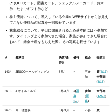
(*1)QUOカード、図書カード、ジェフグルメーカード、お米
券、たまごギフト券など
株主優待について、導入している企業のWEBサイトからは見え
てこない優待品の写真を一部載せています
株主総会について、平日に開催されるため基本的には不参加で
す。タイミングよく参加できた場合、家族が参加できた場合に
おいて、総会土産をもらえた際にその写真を載せています
＃
銘柄名
決算/優
優待
総会
売買日
待月
1434
JESCOホールディングス
8月/－
×
不参
買(
4/17
)
加
全部売
(
8/18
)
2613
J-オイルミルズ
3月/3月
○(
写
参加
全部売
真
(
写
(
12/22
)
1
,
2
)
真
)
2676
高千穂交易
3月/3月
○
不参
買