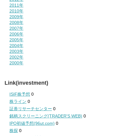
2011年
2010年
2009年
2008年
2007年
2006年
2005年
2004年
2003年
2002年
2000年
Link(investment)
ISIF株予想
0
株ライン
0
証券リサーチセンター
0
銘柄スクリーニング(TRADER'S WEB)
0
IPO初値予想(96ut.com)
0
株探
0