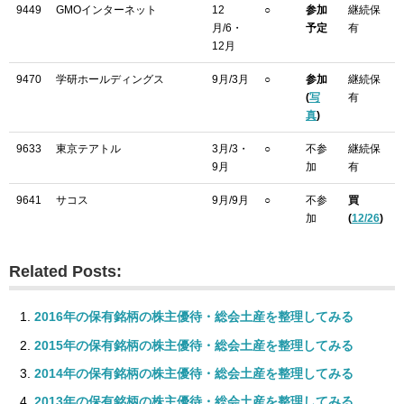
9449
GMOインターネット
12
○
参加
継続保
月/6・
予定
有
12月
9470
学研ホールディングス
9月/3月
○
参加
継続保
(
写
有
真
)
9633
東京テアトル
3月/3・
○
不参
継続保
9月
加
有
9641
サコス
9月/9月
○
不参
買
加
(
12/26
)
Related Posts:
2016年の保有銘柄の株主優待・総会土産を整理してみる
2015年の保有銘柄の株主優待・総会土産を整理してみる
2014年の保有銘柄の株主優待・総会土産を整理してみる
2013年の保有銘柄の株主優待・総会土産を整理してみる