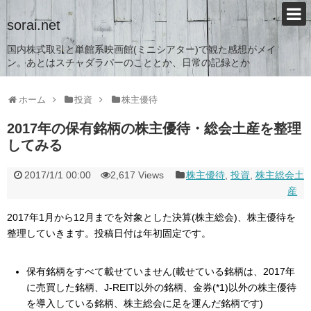
sorai.net
国内株式取引と単館系映画館(ミニシアター)で観た感想がメイ
ン。あとはスチャダラパーのこととか、日常の記録とか
ホーム
投資
株主優待
2017年の保有銘柄の株主優待・総会土産を整理
してみる
2017/1/1 00:00
2,617 Views
株主優待
,
投資
,
株主総会土
産
2017年1月から12月までを対象とした決算(株主総会)、株主優待を
整理していきます。投稿日付は年初固定です。
保有銘柄をすべて載せていません(載せている銘柄は、2017年
に売買した銘柄、J-REIT以外の銘柄、金券(*1)以外の株主優待
を導入している銘柄、株主総会に足を運んだ銘柄です)