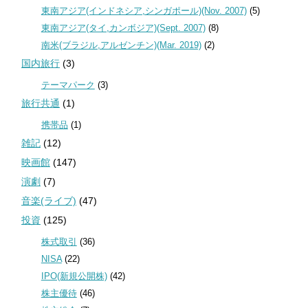
東南アジア(インドネシア,シンガポール)(Nov. 2007)
(5)
東南アジア(タイ,カンボジア)(Sept. 2007)
(8)
南米(ブラジル,アルゼンチン)(Mar. 2019)
(2)
国内旅行
(3)
テーマパーク
(3)
旅行共通
(1)
携帯品
(1)
雑記
(12)
映画館
(147)
演劇
(7)
音楽(ライブ)
(47)
投資
(125)
株式取引
(36)
NISA
(22)
IPO(新規公開株)
(42)
株主優待
(46)