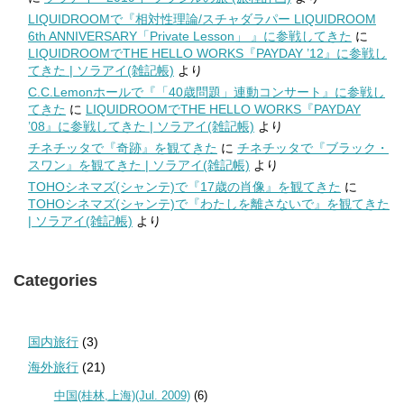
LIQUIDROOMで『相対性理論/スチャダラパー LIQUIDROOM
6th ANNIVERSARY「Private Lesson」 』に参戦してきた
に
LIQUIDROOMでTHE HELLO WORKS『PAYDAY ’12』に参戦し
てきた | ソラアイ(雑記帳)
より
C.C.Lemonホールで『「40歳問題」連動コンサート』に参戦し
てきた
に
LIQUIDROOMでTHE HELLO WORKS『PAYDAY
’08』に参戦してきた | ソラアイ(雑記帳)
より
チネチッタで『奇跡』を観てきた
に
チネチッタで『ブラック・
スワン』を観てきた | ソラアイ(雑記帳)
より
TOHOシネマズ(シャンテ)で『17歳の肖像』を観てきた
に
TOHOシネマズ(シャンテ)で『わたしを離さないで』を観てきた
| ソラアイ(雑記帳)
より
Categories
国内旅行
(3)
海外旅行
(21)
中国(桂林,上海)(Jul. 2009)
(6)