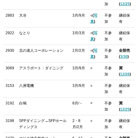
加
(
12/25
)
2883
大冷
3月/9月
○(
写
不参
継続保
真
)
加
有
2922
なとり
3月/3月
○(
写
不参
継続保
真
)
加
有
2930
北の達人コーポレーション
2月/2月
○(
写
不参
全部売
真
)
加
(
3/30
)
3069
アスラポート・ダイニング
3月/9月
○
不参
買
加
(
12/26
)
3153
八洲電機
3月/9月
○
不参
継続保
加
有
3192
白鳩
8月/－
×
不参
買
加
(
12/25
)
3198
SFPダイニング→SFPホール
2・8
○
不参
継続保
ディングス
月/2月
加
有