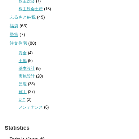
株主総会
(7)
株主総会土産
(15)
ふるさと納税
(49)
福袋
(63)
懸賞
(7)
注文住宅
(80)
資金
(4)
土地
(5)
基本設計
(9)
実施設計
(20)
監理
(38)
施工
(37)
DIY
(2)
メンテナンス
(6)
Statistics
Today's Views:
48