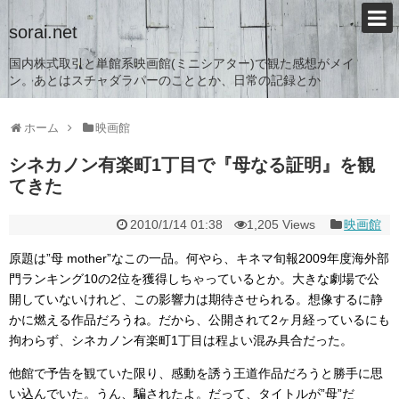
sorai.net
国内株式取引と単館系映画館(ミニシアター)で観た感想がメイ
ン。あとはスチャダラパーのこととか、日常の記録とか
ホーム
映画館
シネカノン有楽町1丁目で『母なる証明』を観
てきた
2010/1/14 01:38
1,205 Views
映画館
原題は”母 mother”なこの一品。何やら、キネマ旬報2009年度海外部
門ランキング10の2位を獲得しちゃっているとか。大きな劇場で公
開していないけれど、この影響力は期待させられる。想像するに静
かに燃える作品だろうね。だから、公開されて2ヶ月経っているにも
拘わらず、シネカノン有楽町1丁目は程よい混み具合だった。
他館で予告を観ていた限り、感動を誘う王道作品だろうと勝手に思
い込んでいた。うん、騙されたよ。だって、タイトルが”母”だ