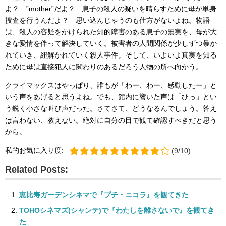
よ？ ”mother”だよ？ 息子の殺人の疑いを晴らすために母が単身
捜査を行うんだよ？ 思い込んじゃうのも仕方がないよね。物語
は、殺人の容疑をかけられた知的障害のある息子の無実を、母が大
きな愛情を伴って解決していく。被害者の人間関係が少しずつ暴か
れていき、紐解かれていく殺人事件。そして、いよいよ真実を知る
ために母は直接犯人に関わりのあるだろう人物の所へ向かう。
クライマックスはやっぱり、誰もが「わー、わー、感動したー」と
いう声をあげると思うよね。でも、館内に響いた声は「ひっ」とい
う鋭く小さな叫び声だった。さてさて、どうなるんでしょう。答え
は言わない、教えない。絶対に自分の目で観て確認すべきだと思う
から。
私的お気に入り度:
(9/10)
Related Posts:
恵比寿ガーデンシネマで『プチ・ニコラ』を観てきた
TOHOシネマズ(シャンテ)で『わたしを離さないで』を観てき
た