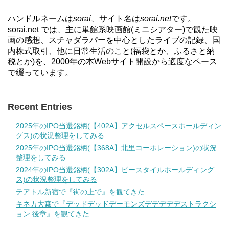
ハンドルネームは
sorai
、サイト名は
sorai.net
です。
sorai.net では、主に単館系映画館(ミニシアター)で観た映
画の感想、スチャダラパーを中心としたライブの記録、国
内株式取引、他に日常生活のこと(福袋とか、ふるさと納
税とか)を、2000年の本Webサイト開設から適度なペース
で綴っています。
Recent Entries
2025年のIPO当選銘柄(【402A】アクセルスペースホールディン
グス)の状況整理をしてみる
2025年のIPO当選銘柄(【368A】北里コーポレーション)の状況
整理をしてみる
2024年のIPO当選銘柄(【302A】ビースタイルホールディング
ス)の状況整理をしてみる
テアトル新宿で『街の上で』を観てきた
キネカ大森で『デッドデッドデーモンズデデデデデストラクシ
ョン 後章』を観てきた