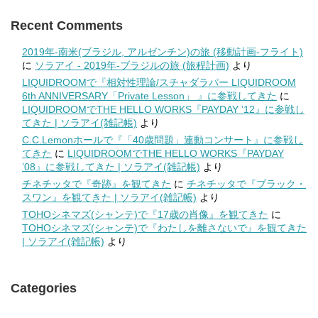
Recent Comments
2019年-南米(ブラジル, アルゼンチン)の旅 (移動計画-フライト)
に
ソラアイ - 2019年-ブラジルの旅 (旅程計画)
より
LIQUIDROOMで『相対性理論/スチャダラパー LIQUIDROOM
6th ANNIVERSARY「Private Lesson」 』に参戦してきた
に
LIQUIDROOMでTHE HELLO WORKS『PAYDAY ’12』に参戦し
てきた | ソラアイ(雑記帳)
より
C.C.Lemonホールで『「40歳問題」連動コンサート』に参戦し
てきた
に
LIQUIDROOMでTHE HELLO WORKS『PAYDAY
’08』に参戦してきた | ソラアイ(雑記帳)
より
チネチッタで『奇跡』を観てきた
に
チネチッタで『ブラック・
スワン』を観てきた | ソラアイ(雑記帳)
より
TOHOシネマズ(シャンテ)で『17歳の肖像』を観てきた
に
TOHOシネマズ(シャンテ)で『わたしを離さないで』を観てきた
| ソラアイ(雑記帳)
より
Categories