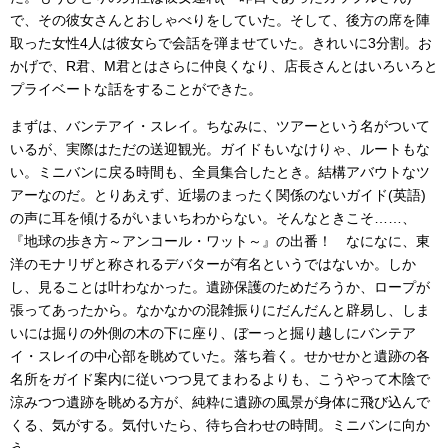
で、その彼女さんとおしゃべりをしていた。そして、後方の席を陣
取った女性4人は彼女らで会話を弾ませていた。きれいに3分割。お
かげで、R君、M君とはさらに仲良くなり、店長さんとはいろいろと
プライベートな話をすることができた。
まずは、バンテアイ・スレイ。ちなみに、ツアーという名がついて
いるが、実際はただの送迎観光。ガイドもいなけりゃ、ルートもな
い。ミニバンに戻る時間も、全員集合したとき。結構アバウトなツ
アーなのだ。とりあえず、近場のまったく関係のないガイド(英語)
の声に耳を傾けるがいまいちわからない。そんなときこそ……、
『地球の歩き方～アンコール・ワット～』の出番！ なになに、東
洋のモナリザと称されるデバターが有名というではないか。しか
し、見ることは叶わなかった。遺跡保護のためだろうか、ロープが
張ってあったから。なかなかの混雑振りにだんだんと辟易し、しま
いには掘りの外側の木の下に座り、ぼーっと掘り越しにバンテア
イ・スレイの中心部を眺めていた。落ち着く。せかせかと遺跡の各
名所をガイド案内に従いつつ見てまわるよりも、こうやって木陰で
涼みつつ遺跡を眺める方が、純粋に遺跡の風景が身体に飛び込んで
くる、気がする。気付いたら、待ち合わせの時間。ミニバンに向か