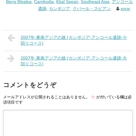
Beng Mealea
,
Cambodia
,
Kbal Spean
,
Southeast Asia
,
アンコール
遺跡
,
カンボジア
,
クバール・スピアン
sorai
2007年-東南アジアの旅 (カンボジア-アンコール遺跡-小
回りコース)
2007年-東南アジアの旅 (カンボジア-アンコール遺跡-大
回りコース)
コメントをどうぞ
メールアドレスが公開されることはありません。
※
が付いている欄は必
須項目です