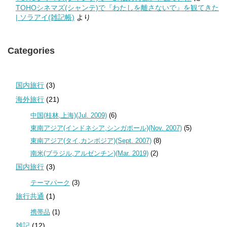
TOHOシネマズ(シャンテ)で『わたしを離さないで』を観てきた
| ソラアイ(雑記帳)
より
Categories
国内旅行
(3)
海外旅行
(21)
中国(桂林,上海)(Jul. 2009)
(6)
東南アジア(インドネシア,シンガポール)(Nov. 2007)
(5)
東南アジア(タイ,カンボジア)(Sept. 2007)
(8)
南米(ブラジル,アルゼンチン)(Mar. 2019)
(2)
国内旅行
(3)
テーマパーク
(3)
旅行共通
(1)
携帯品
(1)
雑記
(12)