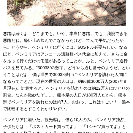
悪路は続くよ、どこまでも。いや、本当に悪路。でも、我慢できる
悪路だね。酔い止め飲んでこなかったけど、てんで平気だったか
ら。どうやら、ベンミリアに行くには、5USドル必要らしい。なる
ほど、ベンミリアはアンコール遺跡群パス代金に加えて、さらに金
を払って行くだけの価値があるってことか。ふと、ベンミリア通行
パスを見てみる。”30038″の数字。どうやら通し番号のようだ。とい
うことはだよ、僕は世界で30038番目にベンミリアを訪れた人間に
なるってことだ。現在の世界の人口は、約66億3000万人(2007年9
月現在)。計算すると、ベンミリアを訪れたのは約22万人にひとりの
割合。なんか微妙だぞ……。熊本県の人口が180万人だから、熊本
県でベンミリアを訪れたのは約7人。おおっ、これはすごい！ 熊本
で比較するとすごくわかりやすい。
ベンミリアに着いた。観光客は、僕ら10人のみ。ベンミリア独占。
子供たちは、「ポストカード買ってよ」、「Tシャツ買ってよ」と