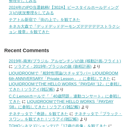
整理をしてみる
2024年のIPO当選銘柄(【302A】ビースタイルホールディング
ス)の状況整理をしてみる
テアトル新宿で『街の上で』を観てきた
キネカ大森で『デッドデッドデーモンズデデデデデストラクシ
ョン 後章』を観てきた
Recent Comments
2019年-南米(ブラジル, アルゼンチン)の旅 (移動計画-フライト)
に
ソラアイ - 2019年-ブラジルの旅 (旅程計画)
より
LIQUIDROOMで『相対性理論/スチャダラパー LIQUIDROOM
6th ANNIVERSARY「Private Lesson」 』に参戦してきた
に
LIQUIDROOMでTHE HELLO WORKS『PAYDAY ’12』に参戦し
てきた | ソラアイ(雑記帳)
より
C.C.Lemonホールで『「40歳問題」連動コンサート』に参戦し
てきた
に
LIQUIDROOMでTHE HELLO WORKS『PAYDAY
’08』に参戦してきた | ソラアイ(雑記帳)
より
チネチッタで『奇跡』を観てきた
に
チネチッタで『ブラック・
スワン』を観てきた | ソラアイ(雑記帳)
より
TOHOシネマズ(シャンテ)で『17歳の肖像』を観てきた
に