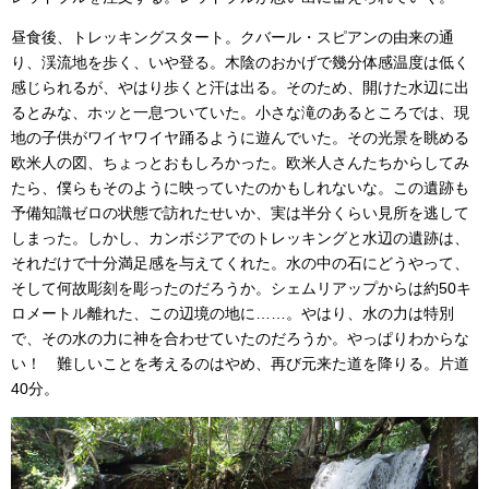
昼食後、トレッキングスタート。クバール・スピアンの由来の通
り、渓流地を歩く、いや登る。木陰のおかげで幾分体感温度は低く
感じられるが、やはり歩くと汗は出る。そのため、開けた水辺に出
るとみな、ホッと一息ついていた。小さな滝のあるところでは、現
地の子供がワイヤワイヤ踊るように遊んでいた。その光景を眺める
欧米人の図、ちょっとおもしろかった。欧米人さんたちからしてみ
たら、僕らもそのように映っていたのかもしれないな。この遺跡も
予備知識ゼロの状態で訪れたせいか、実は半分くらい見所を逃して
しまった。しかし、カンボジアでのトレッキングと水辺の遺跡は、
それだけで十分満足感を与えてくれた。水の中の石にどうやって、
そして何故彫刻を彫ったのだろうか。シェムリアップからは約50キ
ロメートル離れた、この辺境の地に……。やはり、水の力は特別
で、その水の力に神を合わせていたのだろうか。やっぱりわからな
い！ 難しいことを考えるのはやめ、再び元来た道を降りる。片道
40分。