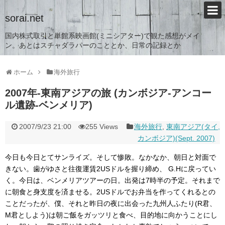
sorai.net
国内株式取引と単館系映画館(ミニシアター)で観た感想がメイ
ン。あとはスチャダラパーのこととか、日常の記録とか
ホーム
海外旅行
2007年-東南アジアの旅 (カンボジア-アンコー
ル遺跡-ベンメリア)
2007/9/23 21:00
255 Views
海外旅行
,
東南アジア(タイ,
カンボジア)(Sept. 2007)
今日も今日とてサンライズ。そして惨敗。なかなか、朝日と対面で
きない。歯がゆさと往復運賃2USドルを握り締め、 G.Hに戻ってい
く。今日は、ベンメリアツアーの日。出発は7時半の予定。それまで
に朝食と身支度を済ませる。2USドルでお弁当を作ってくれるとの
ことだったが、僕、それと昨日の夜に出会った九州人ふたり(R君、
M君としよう)は朝ご飯をガッツリと食べ、目的地に向かうことにし