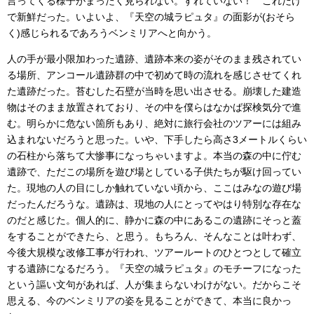
言ってくる様子がまったく見られない。すれていない！ これだけ
で新鮮だった。いよいよ、『天空の城ラピュタ』の面影が(おそら
く)感じられるであろうベンミリアへと向かう。
人の手が最小限加わった遺跡、遺跡本来の姿がそのまま残されてい
る場所、アンコール遺跡群の中で初めて時の流れを感じさせてくれ
た遺跡だった。苔むした石壁が当時を思い出させる。崩壊した建造
物はそのまま放置されており、その中を僕らはなかば探検気分で進
む。明らかに危ない箇所もあり、絶対に旅行会社のツアーには組み
込まれないだろうと思った。いや、下手したら高さ3メートルくらい
の石柱から落ちて大惨事になっちゃいますよ。本当の森の中に佇む
遺跡で、ただこの場所を遊び場としている子供たちが駆け回ってい
た。現地の人の目にしか触れていない頃から、ここはみなの遊び場
だったんだろうな。遺跡は、現地の人にとってやはり特別な存在な
のだと感じた。個人的に、静かに森の中にあるこの遺跡にそっと蓋
をすることができたら、と思う。もちろん、そんなことは叶わず、
今後大規模な改修工事が行われ、ツアールートのひとつとして確立
する遺跡になるだろう。『天空の城ラピュタ』のモチーフになった
という謳い文句があれば、人が集まらないわけがない。だからこそ
思える、今のベンミリアの姿を見ることができて、本当に良かっ