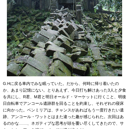
G.Hに戻る車内でみな眠っていた。だから、何時に帰り着いたの
か、あまり記憶にない。とりあえず、今日打ち解けあった3人と夕食
を共にし、R君、M君と明日オールド・マーケットに行くこと、明後
日自転車でアンコール遺跡群を回ることを約束し、それぞれの寝床
に向かった。ベンミリアは、チャンスがあればもう一度行きたい遺
跡、アンコール・ワットとはまた違った趣が感じられた。次回はあ
るのかな……、ネガティブな思考が頭を覆い尽くしてきたので、サ