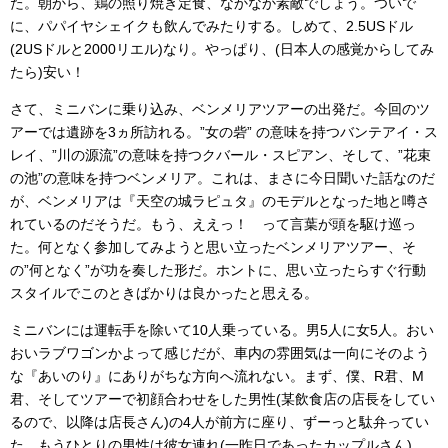
た。朝から、鶏の照り焼き定食、なかなか素敵でしょう。ついで
に、パパイヤシェイクも飲んでみたりする。しめて、2.5USドル
(2USドルと2000リエル)なり。やっぱり、(日本人の感覚からしてみ
たら)安い！
さて、ミニバンに乗り込み、ベンメリアツアーの出発だ。今回のツ
アーでは遺跡を3ヵ所訪れる。”女の砦” の意味を持つバンテアイ・ス
レイ、”川の源流”の意味を持つクバール・スピアン、そして、”花束
の池”の意味を持つベンメリア。これは、まさに今日聞いた話なのだ
が、ベンメリアは『天空の城ラピュタ』のモデルとなった地と噂さ
れているのだそうだ。もう、ええっ！ って言葉が頭を駆け巡っ
た。何となく参加してみようと思い立ったベンメリアツアー、そ
の”何となく”が功を奏した形だ。ホントに、思い立ったらすぐ行動
スタイルでこのときばかりは良かったと思える。
ミニバンには運転手を除いて10人乗っている。男5人に女5人。おい
おいラブワゴンかよって感じだが、車内の雰囲気は一向にそのよう
な『あいのり』にありがちな方向へ流れない。まず、僕、R君、M
君、そしてツアーで初顔合わせをした男性(某飲食店の店長をしてい
るので、以降は店長さん)の4人が前方に座り、ずーっと駄弁ってい
た。もうひとりの男性は彼女連れ(一昨日であったカップルさん)