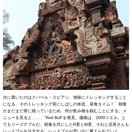
次に着いたのはクバール・スピアン、地味にトレッキングすること
になる。そのトレッキング前にしばしの休息、昼食タイム！ 朝食
がまだまだ胃に残っているため、何か飲み物を頼むことにする。メ
ニューを見ると……、”Red Bull”を発見。価格は、2000リエル。と
てもリーズナブルだ。朝食を共にしたR君とM君、それと店長さんも
レッドブルを注文する。レッドブルが思い出に蓄えられていく。