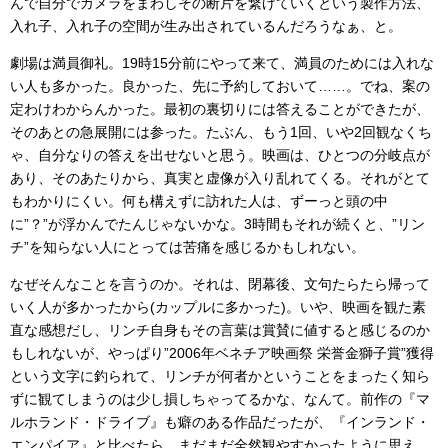
んで自分でカメラをまわしその断片を繋げていくという製作方法、
入れ子、入れ子の空間が生み出されているんだろうなぁ、と。
劇場は満員御礼。19時15分前にやって来て、満員のためには入れな
い人も多かった。良かった、先に予約しておいて……。でね、案の
定わけわからんかった。最初の裏切りには答えることができたが、
そのあとの急展開には参った。たぶん、もう1回、いや2回観なくち
ゃ、自分なりの答えを出せないと思う。映画は、ひとつの分岐点が
あり、そのあたりから、真実と虚像が入り乱れてくる。それがとて
もわかりにくい。何も構えずに訪れた人は、ずーっと頭の中
に”？”が浮かんでたんじゃないかな。3時間もそれが続くと、”リン
チ”を知らない人にとっては苦痛を感じるかもしれない。
なぜそんなことを言うのか。それは、閉幕後、文句たらたら帰って
いく人が多かったから(カップルに多かった)。いや、映画を観た素
直な感想だし、リンチ自身もその言葉は賞賛に値すると感じるのか
もしれないが、やっぱり”2006年ベネチア映画祭 栄誉金獅子賞”獲得
という文字に釣られて、リンチが何者かということをまったく知ら
ずに観てしまうのは少し損しちゃってるかな、なんて。前作の『マ
ルホランド・ドライブ』も癖のある作品だったが、『インランド・
エンパイア』と比べたら、まだまだ全然観やすかったように思え