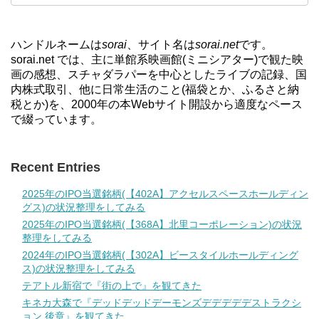
ハンドルネームは
sorai
、サイト名は
sorai.net
です。
sorai.net では、主に単館系映画館(ミニシアター)で観た映
画の感想、スチャダラパーを中心としたライブの記録、国
内株式取引、他に日常生活のこと(福袋とか、ふるさと納
税とか)を、2000年の本Webサイト開設から適度なペース
で綴っています。
Recent Entries
2025年のIPO当選銘柄(【402A】アクセルスペースホールディン
グス)の状況整理をしてみる
2025年のIPO当選銘柄(【368A】北里コーポレーション)の状況
整理をしてみる
2024年のIPO当選銘柄(【302A】ビースタイルホールディング
ス)の状況整理をしてみる
テアトル新宿で『街の上で』を観てきた
キネカ大森で『デッドデッドデーモンズデデデデデストラクシ
ョン 後章』を観てきた