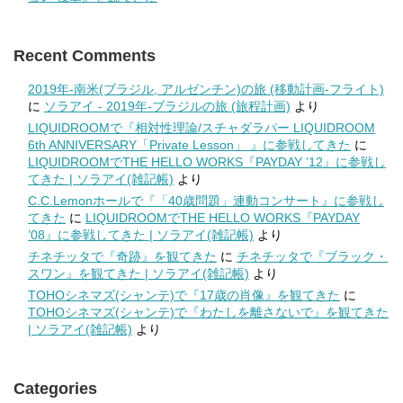
Recent Comments
2019年-南米(ブラジル, アルゼンチン)の旅 (移動計画-フライト)
に
ソラアイ - 2019年-ブラジルの旅 (旅程計画)
より
LIQUIDROOMで『相対性理論/スチャダラパー LIQUIDROOM
6th ANNIVERSARY「Private Lesson」 』に参戦してきた
に
LIQUIDROOMでTHE HELLO WORKS『PAYDAY ’12』に参戦し
てきた | ソラアイ(雑記帳)
より
C.C.Lemonホールで『「40歳問題」連動コンサート』に参戦し
てきた
に
LIQUIDROOMでTHE HELLO WORKS『PAYDAY
’08』に参戦してきた | ソラアイ(雑記帳)
より
チネチッタで『奇跡』を観てきた
に
チネチッタで『ブラック・
スワン』を観てきた | ソラアイ(雑記帳)
より
TOHOシネマズ(シャンテ)で『17歳の肖像』を観てきた
に
TOHOシネマズ(シャンテ)で『わたしを離さないで』を観てきた
| ソラアイ(雑記帳)
より
Categories