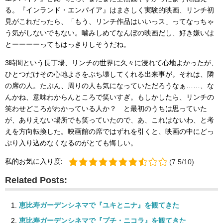
る。『インランド・エンパイア』はまさしく実験的映画、リンチ初
見がこれだったら、「もう、リンチ作品はいいっス」ってなっちゃ
う気がしないでもない。噛みしめてなんぼの映画だし、好き嫌いは
とーーーーってもはっきりしそうだね。
3時間という長丁場、リンチの世界に久々に浸れて心地よかったが、
ひとつだけその心地よさをぶち壊してくれる出来事が。それは、隣
の席の人。たぶん、周りの人も気になっていただろうなぁ……、な
んかね、意味わからんところで笑いすぎ。もしかしたら、リンチの
笑わせどころがわかっている人か？ と最初のうちは思っていた
が、ありえない場所でも笑っていたので、あ、これはないわ、と考
えを方向転換した。映画館の席ではずれを引くと、映画の中にどっ
ぷり入り込めなくなるのがとても悔しい。
私的お気に入り度:
(7.5/10)
Related Posts:
恵比寿ガーデンシネマで『ユキとニナ』を観てきた
恵比寿ガーデンシネマで『プチ・ニコラ』を観てきた