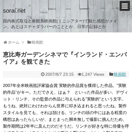
sorai.net
国内株式取引と単館系映画館(ミニシアター)で観た感想がメイ
ン。あとはスチャダラパーのこととか、日常の記録とか
ホーム
映画館
恵比寿ガーデンシネマで『インランド・エンパ
イア』を観てきた
2007/8/7 23:15
1,247 Views
映画館
2007年全米映画批評家協会賞 実験的作品賞を獲得した作品。”実験
的作品”がキー。ただでさえ、はぁ？ といった作品が多い、デヴィ
ット・リンチ、その監督の作品に与えられる”実験的”という文字。
もうね、絶対にわけわからん世界に叩き込まれると思ったね。製作
スタイルを見ても、それは頷ける。リンチの頭の中にはある程度の
構想はあったらしいが、まとまった脚本無しで撮影に挑んだため、
製作期間は2年半に及んだのだそうだ。リンチが好きな時に俳優を呼