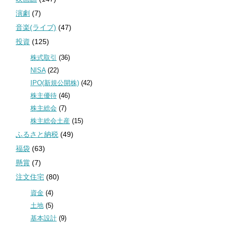
演劇
(7)
音楽(ライブ)
(47)
投資
(125)
株式取引
(36)
NISA
(22)
IPO(新規公開株)
(42)
株主優待
(46)
株主総会
(7)
株主総会土産
(15)
ふるさと納税
(49)
福袋
(63)
懸賞
(7)
注文住宅
(80)
資金
(4)
土地
(5)
基本設計
(9)