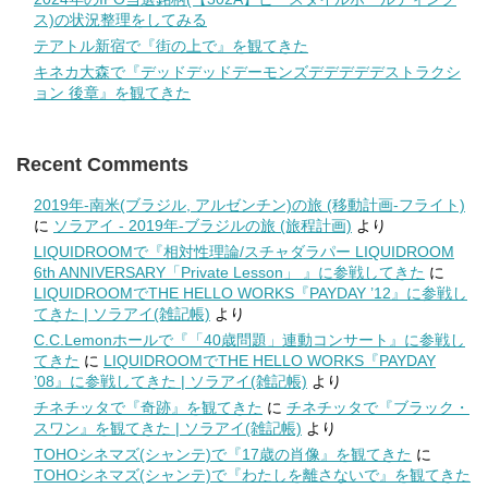
ス)の状況整理をしてみる
テアトル新宿で『街の上で』を観てきた
キネカ大森で『デッドデッドデーモンズデデデデデストラクシ
ョン 後章』を観てきた
Recent Comments
2019年-南米(ブラジル, アルゼンチン)の旅 (移動計画-フライト)
に
ソラアイ - 2019年-ブラジルの旅 (旅程計画)
より
LIQUIDROOMで『相対性理論/スチャダラパー LIQUIDROOM
6th ANNIVERSARY「Private Lesson」 』に参戦してきた
に
LIQUIDROOMでTHE HELLO WORKS『PAYDAY ’12』に参戦し
てきた | ソラアイ(雑記帳)
より
C.C.Lemonホールで『「40歳問題」連動コンサート』に参戦し
てきた
に
LIQUIDROOMでTHE HELLO WORKS『PAYDAY
’08』に参戦してきた | ソラアイ(雑記帳)
より
チネチッタで『奇跡』を観てきた
に
チネチッタで『ブラック・
スワン』を観てきた | ソラアイ(雑記帳)
より
TOHOシネマズ(シャンテ)で『17歳の肖像』を観てきた
に
TOHOシネマズ(シャンテ)で『わたしを離さないで』を観てきた