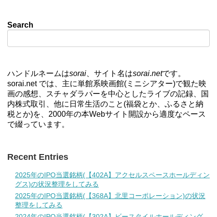
Search
ハンドルネームは
sorai
、サイト名は
sorai.net
です。
sorai.net では、主に単館系映画館(ミニシアター)で観た映
画の感想、スチャダラパーを中心としたライブの記録、国
内株式取引、他に日常生活のこと(福袋とか、ふるさと納
税とか)を、2000年の本Webサイト開設から適度なペース
で綴っています。
Recent Entries
2025年のIPO当選銘柄(【402A】アクセルスペースホールディン
グス)の状況整理をしてみる
2025年のIPO当選銘柄(【368A】北里コーポレーション)の状況
整理をしてみる
2024年のIPO当選銘柄(【302A】ビースタイルホールディング