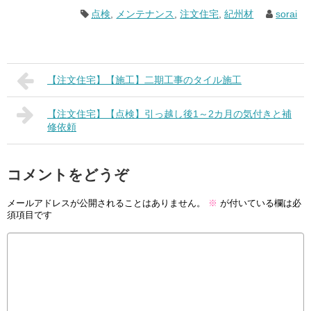
点検
,
メンテナンス
,
注文住宅
,
紀州材
sorai
【注文住宅】【施工】二期工事のタイル施工
【注文住宅】【点検】引っ越し後1～2カ月の気付きと補
修依頼
コメントをどうぞ
メールアドレスが公開されることはありません。
※
が付いている欄は必
須項目です