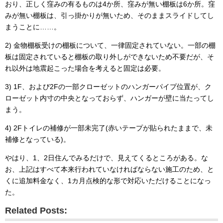
おり、正しく窪みの有るものは4か所、窪みが無い棚板は6か所。窪
みが無い棚板は、引っ掛かりが無いため、そのままスライドしてし
まうことに……。
2) 金物棚板受けの棚板について、一律固定されていない。一部の棚
板は固定されていると棚板の取り外しができないため不要だが、そ
れ以外は地震起こった場合を考えると固定は必要。
3) 1F、および2Fの一部クローゼットのハンガーパイプ位置が、ク
ローゼット内寸の中央となっておらず、ハンガーが壁に当たってし
まう。
4) 2Fトイレの補修が一部未完了(赤いテープが貼られたままで、未
補修となっている)。
やはり、1、2日住んでみるだけで、見えてくるところがある。な
お、上記はすべて本来行われていなければならない施工のため、と
くに追加料金なく、1カ月点検的な形で対応いただけることになっ
た。
Related Posts: