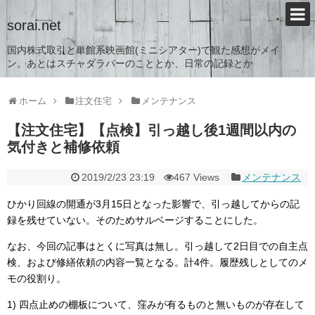
sorai.net
国内株式取引と単館系映画館(ミニシアター)で観た感想がメイ
ン。あとはスチャダラパーのこととか、日常の記録とか
ホーム
注文住宅
メンテナンス
【注文住宅】【点検】引っ越し後1週間以内の
気付きと補修依頼
2019/2/23 23:19
467 Views
メンテナンス
ひかり回線の開通が3月15日となった影響で、引っ越してからの記
録を残せていない。そのためサルベージすることにした。
なお、今回の記事はとくに写真は無し。引っ越して2日目での自主点
検、および修繕依頼の内容一覧となる。計4件。履歴残しとしてのメ
モの役割り。
1) 四点止めの棚板について、窪みが有るものと無いものが存在して