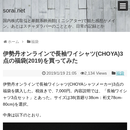
sorai.net
国内株式取引と単館系映画館(ミニシアター)で観た感想がメイ
ン。あとはスチャダラパーのこととか、日常の記録とか
ホーム
福袋
伊勢丹オンラインで長袖ワイシャツ(CHOYA)3
点の福袋(2019)を買ってみた
2019/1/19 21:05
2,134 Views
福袋
伊勢丹オンラインで長袖ワイシャツ(CHOYAシャツメーカー)3点の
福袋を購入した。税抜きで、7,000円。内容説明では、「長袖ワイシ
ャツ3点セット」とあった。サイズは38(首廻り38cm：裄丈78cm-
80cm)を選択。
中身は以下のとおり。