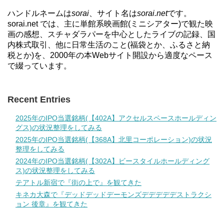
ハンドルネームは
sorai
、サイト名は
sorai.net
です。
sorai.net では、主に単館系映画館(ミニシアター)で観た映
画の感想、スチャダラパーを中心としたライブの記録、国
内株式取引、他に日常生活のこと(福袋とか、ふるさと納
税とか)を、2000年の本Webサイト開設から適度なペース
で綴っています。
Recent Entries
2025年のIPO当選銘柄(【402A】アクセルスペースホールディン
グス)の状況整理をしてみる
2025年のIPO当選銘柄(【368A】北里コーポレーション)の状況
整理をしてみる
2024年のIPO当選銘柄(【302A】ビースタイルホールディング
ス)の状況整理をしてみる
テアトル新宿で『街の上で』を観てきた
キネカ大森で『デッドデッドデーモンズデデデデデストラクシ
ョン 後章』を観てきた