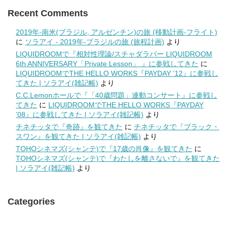
Recent Comments
2019年-南米(ブラジル, アルゼンチン)の旅 (移動計画-フライト)
に
ソラアイ - 2019年-ブラジルの旅 (旅程計画)
より
LIQUIDROOMで『相対性理論/スチャダラパー LIQUIDROOM
6th ANNIVERSARY「Private Lesson」 』に参戦してきた
に
LIQUIDROOMでTHE HELLO WORKS『PAYDAY ’12』に参戦し
てきた | ソラアイ(雑記帳)
より
C.C.Lemonホールで『「40歳問題」連動コンサート』に参戦し
てきた
に
LIQUIDROOMでTHE HELLO WORKS『PAYDAY
’08』に参戦してきた | ソラアイ(雑記帳)
より
チネチッタで『奇跡』を観てきた
に
チネチッタで『ブラック・
スワン』を観てきた | ソラアイ(雑記帳)
より
TOHOシネマズ(シャンテ)で『17歳の肖像』を観てきた
に
TOHOシネマズ(シャンテ)で『わたしを離さないで』を観てきた
| ソラアイ(雑記帳)
より
Categories