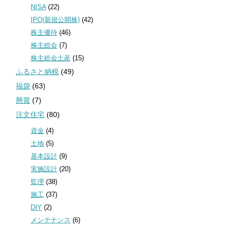
NISA
(22)
IPO(新規公開株)
(42)
株主優待
(46)
株主総会
(7)
株主総会土産
(15)
ふるさと納税
(49)
福袋
(63)
懸賞
(7)
注文住宅
(80)
資金
(4)
土地
(5)
基本設計
(9)
実施設計
(20)
監理
(38)
施工
(37)
DIY
(2)
メンテナンス
(6)