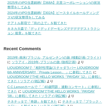
2025年のIPO当選銘柄(【368A】北里コーポレーション)の状況
整理をしてみる
2024年のIPO当選銘柄(【302A】ビースタイルホールディング
ス)の状況整理をしてみる
テアトル新宿で『街の上で』を観てきた
キネカ大森で『デッドデッドデーモンズデデデデデストラクシ
ョン 後章』を観てきた
Recent Comments
2019年-南米(ブラジル, アルゼンチン)の旅 (移動計画-フライト)
に
ソラアイ - 2019年-ブラジルの旅 (旅程計画)
より
LIQUIDROOMで『相対性理論/スチャダラパー LIQUIDROOM
6th ANNIVERSARY「Private Lesson」 』に参戦してきた
に
LIQUIDROOMでTHE HELLO WORKS『PAYDAY ’12』に参戦し
てきた | ソラアイ(雑記帳)
より
C.C.Lemonホールで『「40歳問題」連動コンサート』に参戦し
てきた
に
LIQUIDROOMでTHE HELLO WORKS『PAYDAY
’08』に参戦してきた | ソラアイ(雑記帳)
より
チネチッタで『奇跡』を観てきた
に
チネチッタで『ブラック・
スワン』を観てきた | ソラアイ(雑記帳)
より