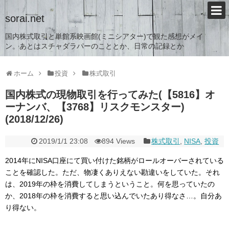
sorai.net
国内株式取引と単館系映画館(ミニシアター)で観た感想がメイ
ン。あとはスチャダラパーのこととか、日常の記録とか
ホーム
投資
株式取引
国内株式の現物取引を行ってみた(【5816】オ
ーナンバ、【3768】リスクモンスター)
(2018/12/26)
2019/1/1 23:08
894 Views
株式取引
,
NISA
,
投資
2014年にNISA口座にて買い付けた銘柄がロールオーバーされている
ことを確認した。ただ、物凄くありえない勘違いをしていた。それ
は、2019年の枠を消費してしまうということ。何を思っていたの
か、2018年の枠を消費すると思い込んでいたあり得なさ…。自分あ
り得ない。