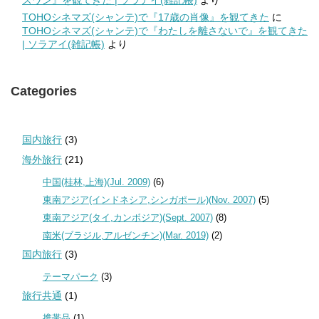
TOHOシネマズ(シャンテ)で『17歳の肖像』を観てきた
に
TOHOシネマズ(シャンテ)で『わたしを離さないで』を観てきた
| ソラアイ(雑記帳)
より
Categories
国内旅行
(3)
海外旅行
(21)
中国(桂林,上海)(Jul. 2009)
(6)
東南アジア(インドネシア,シンガポール)(Nov. 2007)
(5)
東南アジア(タイ,カンボジア)(Sept. 2007)
(8)
南米(ブラジル,アルゼンチン)(Mar. 2019)
(2)
国内旅行
(3)
テーマパーク
(3)
旅行共通
(1)
携帯品
(1)