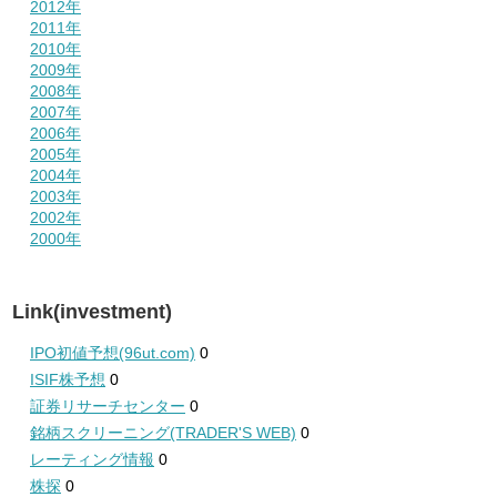
2012年
2011年
2010年
2009年
2008年
2007年
2006年
2005年
2004年
2003年
2002年
2000年
Link(investment)
IPO初値予想(96ut.com)
0
ISIF株予想
0
証券リサーチセンター
0
銘柄スクリーニング(TRADER'S WEB)
0
レーティング情報
0
株探
0