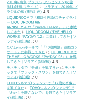
2019年-南米(ブラジル, アルゼンチン)の旅
(移動計画-フライト)
に
ソラアイ - 2019年-ブ
ラジルの旅 (旅程計画)
より
LIQUIDROOMで『相対性理論/スチャダラパ
ー LIQUIDROOM 6th
ANNIVERSARY「Private Lesson」 』に参戦
してきた
に
LIQUIDROOMでTHE HELLO
WORKS『PAYDAY ’12』に参戦してきた | ソ
ラアイ(雑記帳)
より
C.C.Lemonホールで『「40歳問題」連動コン
サート』に参戦してきた
に
LIQUIDROOMで
THE HELLO WORKS『PAYDAY ’08』に参戦
してきた | ソラアイ(雑記帳)
より
チネチッタで『奇跡』を観てきた
に
チネチ
ッタで『ブラック・スワン』を観てきた | ソ
ラアイ(雑記帳)
より
TOHOシネマズ(シャンテ)で『17歳の肖像』
を観てきた
に
TOHOシネマズ(シャンテ)で
『わたしを離さないで』を観てきた | ソラア
イ(雑記帳)
より