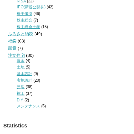
NISA
(22)
IPO(新規公開株)
(42)
株主優待
(46)
株主総会
(7)
株主総会土産
(15)
ふるさと納税
(49)
福袋
(63)
懸賞
(7)
注文住宅
(80)
資金
(4)
土地
(5)
基本設計
(9)
実施設計
(20)
監理
(38)
施工
(37)
DIY
(2)
メンテナンス
(6)
Statistics