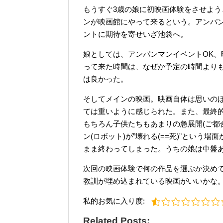
もうすぐ3歳の娘に初映画体験をさせようと目
ンが映画館にやって来るという。アンパ
ントに期待を寄せいざ池袋へ。
娘としては、アンパンマンイベントOK、
って来た時間は、なぜか予定の時間より
は良かった。
そしてメインの映画。映画自体は思いの
ては重いように感じられた。また、最終
もちろん子供たちもあまりの急展開(ご都
ン(ロボット)が”壊れる(==死)”とい
まま終わってしまった。うちの娘は中盤
次回の映画体験で何の作品を選ぶか決め
教訓が埋め込まれている映画がいいかな
私的お気に入り度:
Related Posts: