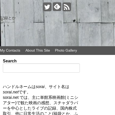
の記録とか
My Contacts
About This Site
Photo Gallery
Search
ハンドルネームは
sorai
、サイト名は
sorai.net
です。
sorai.net では、主に単館系映画館(ミニシ
アター)で観た映画の感想、スチャダラパ
ーを中心としたライブの記録、国内株式
取引、他に日常生活のこと(福袋とか、ふ