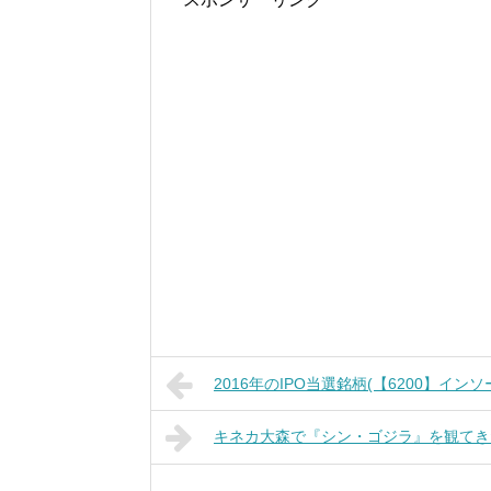
2016年のIPO当選銘柄(【6200】イ
キネカ大森で『シン・ゴジラ』を観てき