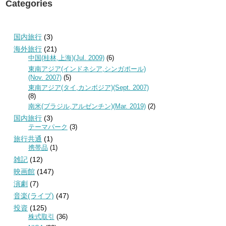
Categories
国内旅行
(3)
海外旅行
(21)
中国(桂林,上海)(Jul. 2009)
(6)
東南アジア(インドネシア,シンガポール)
(Nov. 2007)
(5)
東南アジア(タイ,カンボジア)(Sept. 2007)
(8)
南米(ブラジル,アルゼンチン)(Mar. 2019)
(2)
国内旅行
(3)
テーマパーク
(3)
旅行共通
(1)
携帯品
(1)
雑記
(12)
映画館
(147)
演劇
(7)
音楽(ライブ)
(47)
投資
(125)
株式取引
(36)