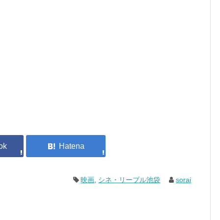
映画
,
シネ・リーブル池袋
sorai