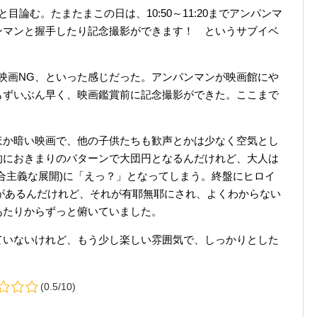
論む。たまたまこの日は、10:50～11:20までアンパンマ
ンマンと握手したり記念撮影ができます！ というサブイベ
映画NG、といった感じだった。アンパンマンが映画館にや
もずいぶん早く、映画鑑賞前に記念撮影ができた。ここまで
ほか暗い映画で、他の子供たちも歓声とかは少なく空気とし
的におきまりのパターンで大団円となるんだけれど、大人は
合主義な展開)に「えっ？」となってしまう。終盤にヒロイ
う場面があるんだけれど、それが有耶無耶にされ、よくわからない
あたりからずっと俯いていました。
ていないけれど、もう少し楽しい雰囲気で、しっかりとした
。
(0.5/10)