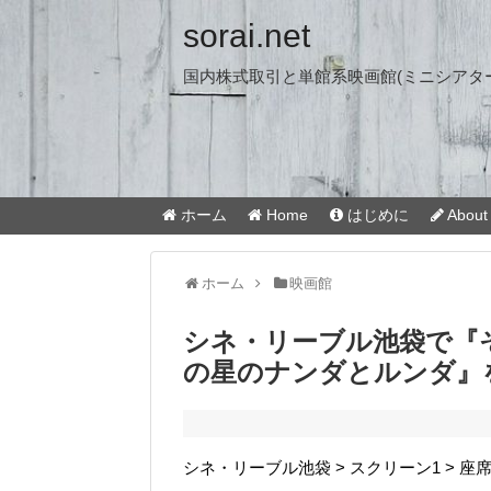
sorai.net
国内株式取引と単館系映画館(ミニシアタ
ホーム
Home
はじめに
About 
ホーム
映画館
シネ・リーブル池袋で『
の星のナンダとルンダ』
シネ・リーブル池袋 > スクリーン1 > 座席I-